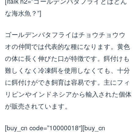
[ltalk h2=”ゴールデンバタフライとはどん
な海水魚？”]
楽天店で購入
R
↗
Yahoo!店
Y!
↗
ゴールデンバタフライはチョウチョウウ
オの仲間では代表的な種になります。黄色
の体に長く伸びた口が特徴です。餌付けも
難しくなく冷凍餌を使用しなくても、十分
に餌付けができ飼育は容易です。主にフィ
リピンやインドネシアから輸入された個体
が販売されています。
[buy_cn code=”10000018″][buy_cn