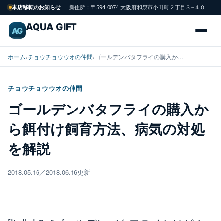
本店移転のお知らせ
— 新住所：〒594-0074 大阪府和泉市小田町２丁目３−４０
AQUA GIFT
AG
ホーム
›
チョウチョウウオの仲間
›
ゴールデンバタフライの購入か…
チョウチョウウオの仲間
海
ゴールデンバタフライの購入か
FISH
水
ら餌付け飼育方法、病気の対処
魚
を解説
サンゴ
CORAL
2018.05.16／2018.06.16更新
飼育用品
GEAR
水槽
TANK