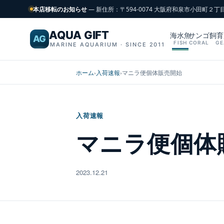
本店移転のお知らせ
— 新住所：〒594-0074 大阪府和泉市小田町２丁
AQUA GIFT
海水魚
サンゴ
飼育
AG
FISH
CORAL
GE
MARINE AQUARIUM · SINCE 2011
ホーム
›
入荷速報
›
マニラ便個体販売開始
入荷速報
マニラ便個体
2023.12.21