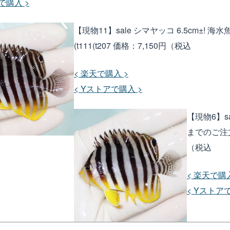
で購入 >
【現物11】sale シマヤッコ 6.5cm±! 
(t111(t207
価格：7,150円（税込
< 楽天で購入 >
< Yストアで購入 >
【現物6】sa
までのご注文で
（税込
< 楽天で購入
< Yストア