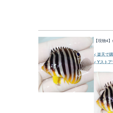
【現物4】s
< 楽天で購
< Yストア