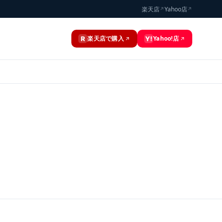
楽天店
Yahoo店
↗
↗
楽天店で購入
Yahoo!店
R
Y!
↗
↗