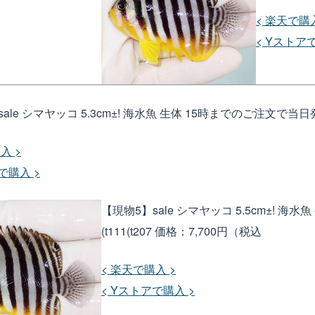
< 楽天で購入
< Yストア
ale シマヤッコ 5.3cm±! 海水魚 生体 15時までのご注文で当日発送(
入 >
で購入 >
【現物5】sale シマヤッコ 5.5cm±! 
(t111(t207
価格：7,700円（税込
< 楽天で購入 >
< Yストアで購入 >