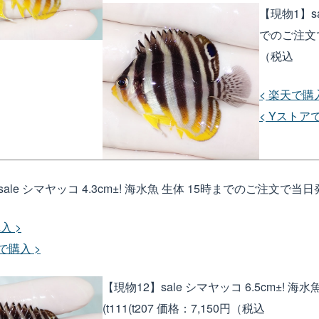
【現物1】sa
でのご注文で当
（税込
< 楽天で購入
< Yストア
ale シマヤッコ 4.3cm±! 海水魚 生体 15時までのご注文で当日発送(
入 >
で購入 >
【現物12】sale シマヤッコ 6.5cm±! 
(t111(t207
価格：7,150円（税込