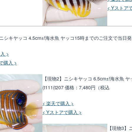
< Yストア
シキヤッコ 4.5cm±!海水魚 ヤッコ15時までのご注文で当日発送(t
入 >
で購入 >
【現物2】ニシキヤッコ 6.5cm±!海水魚
(t111(t207
価格：7,480円（税込
< 楽天で購入 >
< Yストアで購入 >
【現物3】ニ