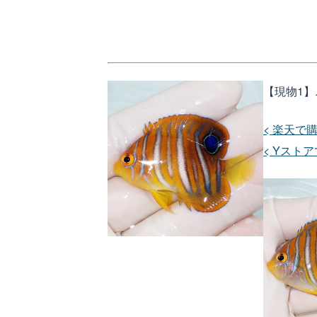
【現物1】ニ
< 楽天で購
< Yストア