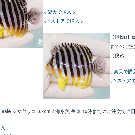
< 楽天で購入 >
< Yストアで購入 >
【現物8】sa
までのご注文で
（税込
< 楽天で購入
< Yストア
sale シマヤッコ 6.7cm±! 海水魚 生体 15時までのご注文で当日発送
入 >