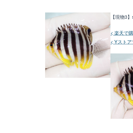
【現物3】s
< 楽天で購
< Yストア