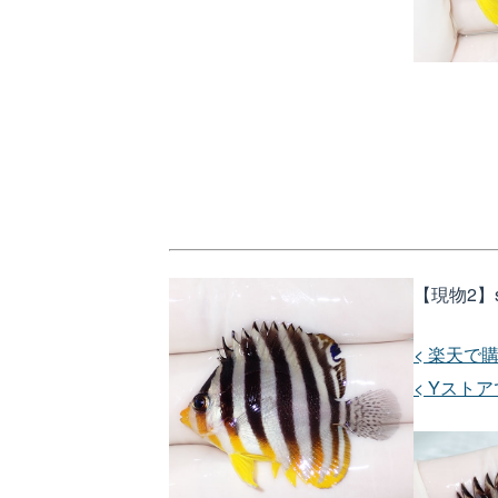
【現物2】s
< 楽天で購
< Yストア