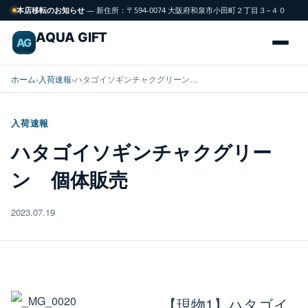
本店移転のお知らせ
— 新住所：〒594-0074 大阪府和泉市小田町２丁目３−４０
AQUA GIFT
AG
ホーム
›
入荷速報
›
ハタゴイソギンチャクグリーン…
入荷速報
海
ハタゴイソギンチャクグリー
FISH
水
ン 個体販売
魚
2023.07.19
サンゴ
CORAL
飼育用品
GEAR
【現物1】ハタゴイ
水槽
TANK