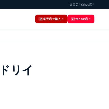
楽天店
Yahoo店
↗
↗
楽天店で購入
Yahoo!店
R
Y!
↗
↗
ドリイ