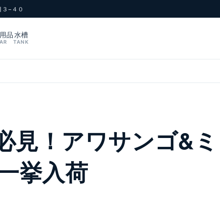
目３−４０
用品
水槽
AR
TANK
必見！アワサンゴ&ミ
点一挙入荷