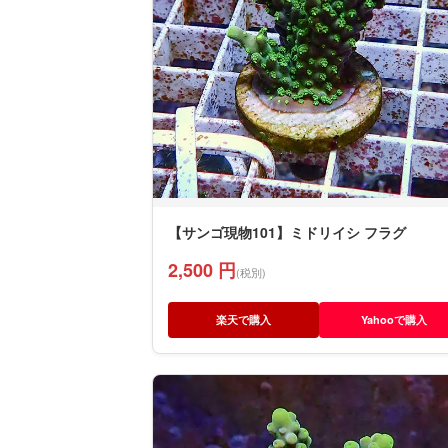
【サンゴ現物101】ミドリイシ フラグ
2,500 円
(税別)
楽天で購入
Yahooで購入