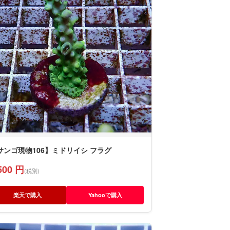
サンゴ現物106】ミドリイシ フラグ
500 円
(税別)
楽天で購入
Yahooで購入