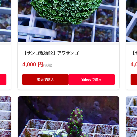
【サンゴ現物22】アワサンゴ
【
4,000 円
4,
(税別)
楽天で購入
Yahooで購入