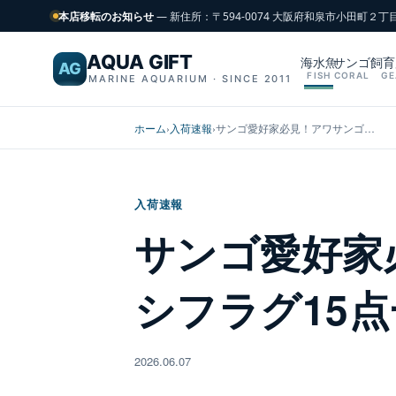
本店移転のお知らせ
— 新住所：〒594-0074 大阪府和泉市小田町２丁
AQUA GIFT
海水魚
サンゴ
飼育
AG
FISH
CORAL
GE
MARINE AQUARIUM · SINCE 2011
ホーム
›
入荷速報
›
サンゴ愛好家必見！アワサンゴ…
入荷速報
サンゴ愛好家
シフラグ15
2026.06.07