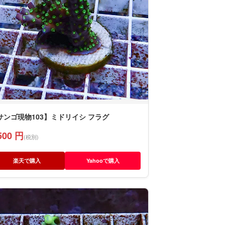
サンゴ現物103】ミドリイシ フラグ
500 円
(税別)
楽天で購入
Yahooで購入