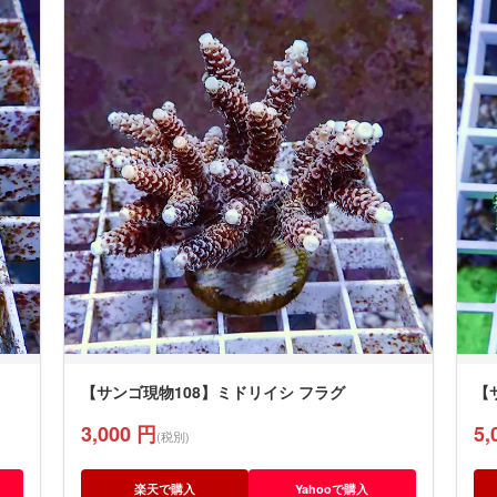
【サンゴ現物108】ミドリイシ フラグ
【
3,000 円
5,
(税別)
楽天で購入
Yahooで購入