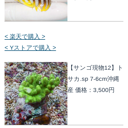
< 楽天で購入 >
< Yストアで購入 >
【サンゴ現物12】ト
サカ.sp 7-6cm沖縄
産
価格：3,500円