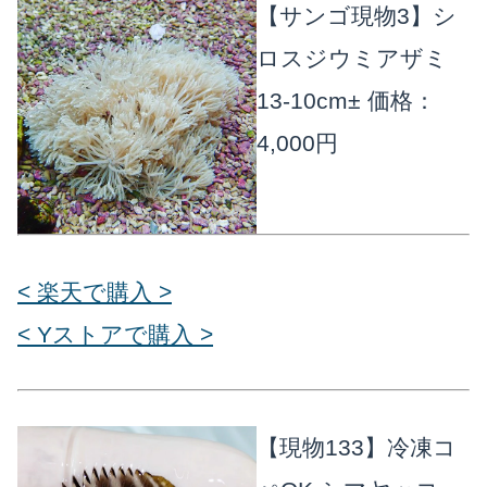
【サンゴ現物3】シ
ロスジウミアザミ
13-10cm±
価格：
4,000円
< 楽天で購入 >
< Yストアで購入 >
【現物133】冷凍コ