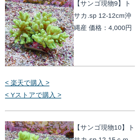
【サンゴ現物9】ト
サカ.sp 12-12cm沖
縄産
価格：4,000円
< 楽天で購入 >
< Yストアで購入 >
【サンゴ現物10】ト
サカ.sp 12-15ｃｍ