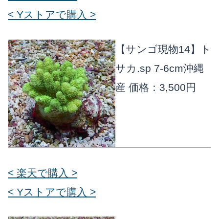
< Yストアで購入 >
【サンゴ現物14】ト
サカ.sp 7-6cm沖縄
産
価格：3,500円
< 楽天で購入 >
< Yストアで購入 >