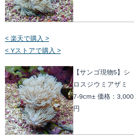
< 楽天で購入 >
< Yストアで購入 >
【サンゴ現物5】シ
ロスジウミアザミ
7-9cm±
価格：3,000
円