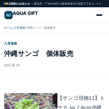
本店移転のお知らせ
— 新住所：〒594-0074 大阪府和泉市小田町２丁目３−４０
AQUA GIFT
AG
ホーム
›
入荷速報
›
沖縄サンゴ 個体販売
入荷速報
海
FISH
沖縄サンゴ 個体販売
水
魚
2023.06.18
サンゴ
CORAL
飼育用品
GEAR
【サンゴ現物11】ト
サカ.sp 7-6cm沖縄
水槽
TANK