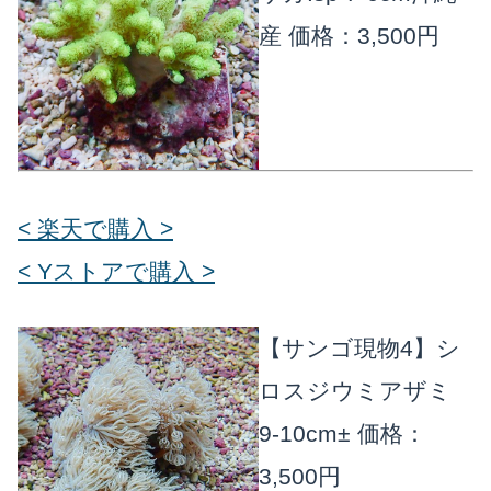
産
価格：3,500円
楽天店で購入
R
↗
Yahoo!店
Y!
↗
< 楽天で購入 >
< Yストアで購入 >
【サンゴ現物4】シ
ロスジウミアザミ
9-10cm±
価格：
3,500円