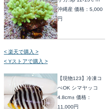
沖縄産
価格：5,000
円
< 楽天で購入 >
< Yストアで購入 >
【現物123】冷凍コ
ぺOK シマヤッコ
4.8cm±
価格：
11,000円