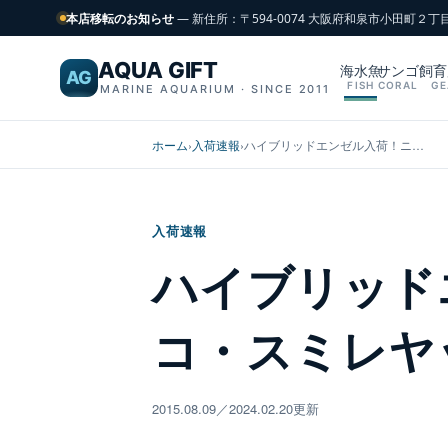
本店移転のお知らせ
— 新住所：〒594-0074 大阪府和泉市小田町２丁
AQUA GIFT
海水魚
サンゴ
飼育
AG
FISH
CORAL
GE
MARINE AQUARIUM · SINCE 2011
ホーム
›
入荷速報
›
ハイブリッドエンゼル入荷！ニ…
入荷速報
ハイブリッド
コ・スミレヤ
2015.08.09／2024.02.20更新