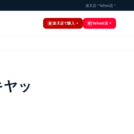
楽天店
Yahoo店
↗
↗
楽天店で購入
Yahoo!店
R
Y!
↗
↗
キヤッ