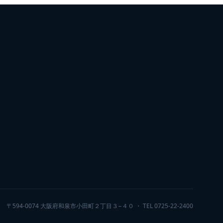
〒594-0074 大阪府和泉市小田町２丁目３−４０ ・ TEL 0725-22-2400