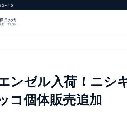
目３−４０
用品
水槽
AR
TANK
エンゼル入荷！ニシ
ッコ個体販売追加