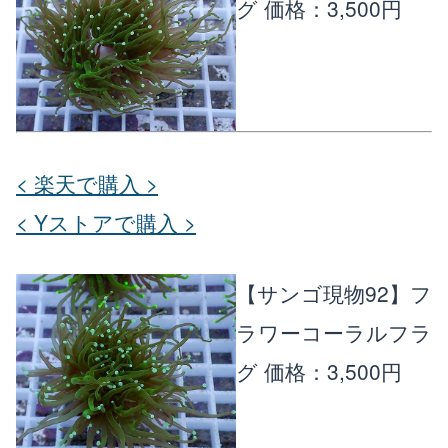
グ
価格：3,500円
< 楽天で購入 >
< Yストアで購入 >
【サンゴ現物92】フ
ラワーコーラルフラ
グ
価格：3,500円