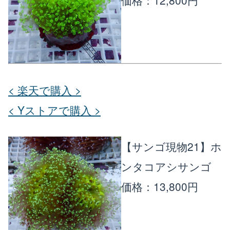
< 楽天で購入 >
< Yストアで購入 >
【サンゴ現物21】ホ
ンタコアシサンゴ
価格：13,800円