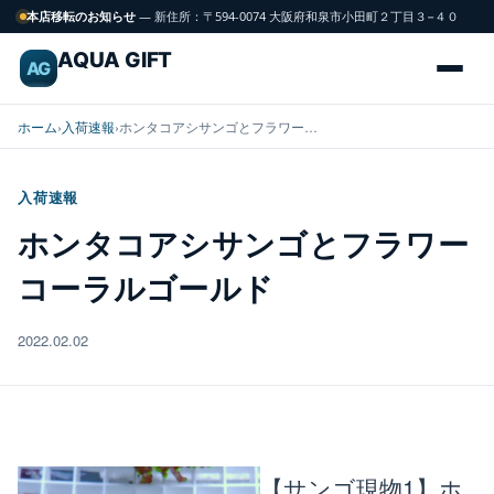
本店移転のお知らせ
— 新住所：〒594-0074 大阪府和泉市小田町２丁目３−４０
AQUA GIFT
AG
ホーム
›
入荷速報
›
ホンタコアシサンゴとフラワー…
入荷速報
海
ホンタコアシサンゴとフラワー
FISH
水
コーラルゴールド
魚
2022.02.02
サンゴ
CORAL
飼育用品
GEAR
【サンゴ現物1】ホ
水槽
TANK