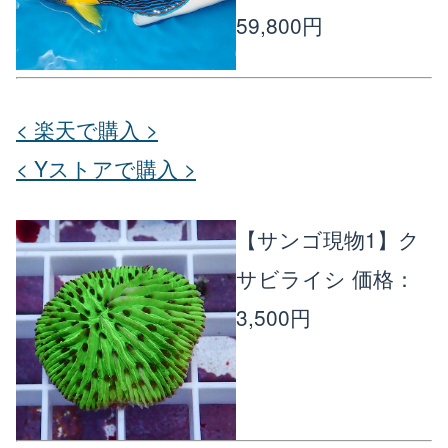
59,800円
< 楽天で購入 >
< Yストアで購入 >
【サンゴ現物1】ク
サビライシ
価格：
3,500円