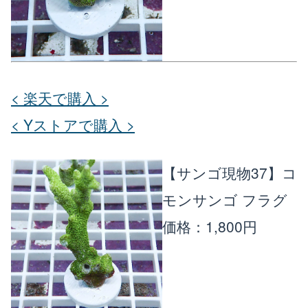
< 楽天で購入 >
< Yストアで購入 >
【サンゴ現物37】コ
モンサンゴ フラグ
価格：1,800円