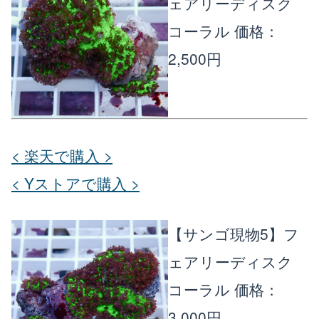
ェアリーディスク
コーラル
価格：
2,500円
< 楽天で購入 >
< Yストアで購入 >
【サンゴ現物5】フ
ェアリーディスク
コーラル
価格：
3,000円