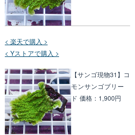
< 楽天で購入 >
< Yストアで購入 >
【サンゴ現物31】コ
モンサンゴブリー
ド
価格：1,900円