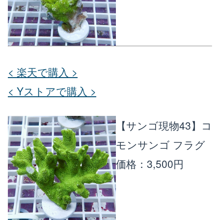
< 楽天で購入 >
< Yストアで購入 >
【サンゴ現物43】コ
モンサンゴ フラグ
価格：3,500円