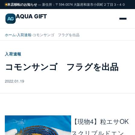
本店移転のお知らせ
— 新住所：〒594-0074 大阪府和泉市小田町２丁目３−４０
AQUA GIFT
AG
ホーム
›
入荷速報
›
コモンサンゴ フラグを出品
入荷速報
海
コモンサンゴ フラグを出品
FISH
水
魚
2022.01.19
サンゴ
CORAL
飼育用品
GEAR
【現物4】粒エサOK
スクリブルドエン
水槽
TANK