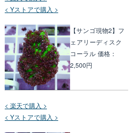
< Yストアで購入 >
【サンゴ現物2】フ
ェアリーディスク
コーラル
価格：
2,500円
< 楽天で購入 >
< Yストアで購入 >