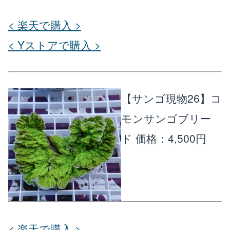
< 楽天で購入 >
< Yストアで購入 >
【サンゴ現物26】コ
モンサンゴブリー
ド
価格：4,500円
< 楽天で購入 >