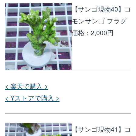
【サンゴ現物40】コ
モンサンゴ フラグ
価格：2,000円
< 楽天で購入 >
< Yストアで購入 >
【サンゴ現物41】コ