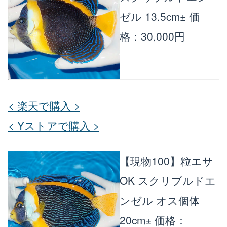
ゼル 13.5cm±
価
楽天店で購入
R
↗
格：30,000円
Yahoo!店
Y!
↗
< 楽天で購入 >
< Yストアで購入 >
【現物100】粒エサ
OK スクリブルドエ
ンゼル オス個体
20cm±
価格：