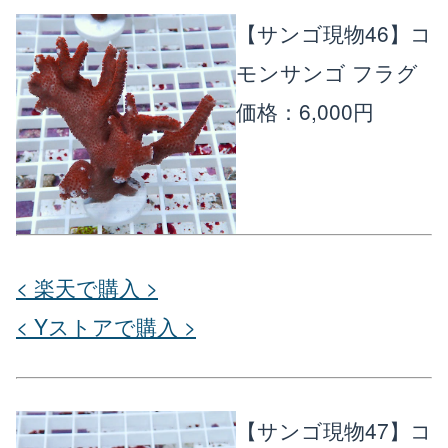
【サンゴ現物46】コ
モンサンゴ フラグ
価格：6,000円
< 楽天で購入 >
< Yストアで購入 >
【サンゴ現物47】コ