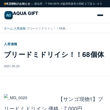
本店移転のお知らせ
— 新住所：〒594-0074 大阪府和泉市小田町２丁目３−４０
AQUA GIFT
AG
ホーム
›
入荷速報
›
ブリードミドリイシ！！68個…
入荷速報
海
ブリードミドリイシ！！68個体
FISH
水
魚
2021.05.23
サンゴ
CORAL
飼育用品
GEAR
【サンゴ現物1】ブ
リードミドリイシ
価格：7,000円
水槽
TANK