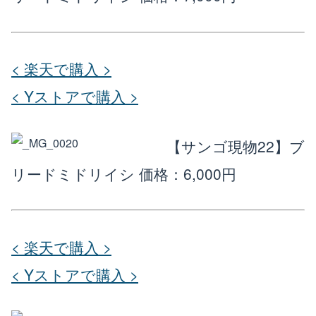
楽天店で購入
R
↗
< 楽天で購入 >
Yahoo!店
Y!
↗
< Yストアで購入 >
【サンゴ現物22】ブ
リードミドリイシ
価格：6,000円
< 楽天で購入 >
< Yストアで購入 >