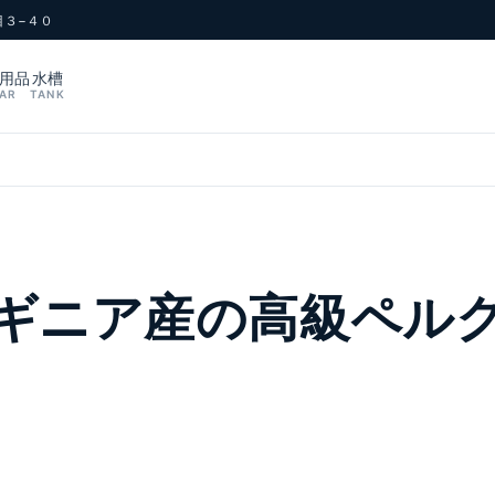
目３−４０
用品
水槽
AR
TANK
ギニア産の高級ペル