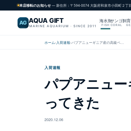
本店移転のお知らせ
— 新住所：〒594-0074 大阪府和泉市小田町２丁
AQUA GIFT
海水魚
サンゴ
飼育
AG
FISH
CORAL
GE
MARINE AQUARIUM · SINCE 2011
ホーム
›
入荷速報
›
パプアニューギニア産の高級ペ…
入荷速報
パプアニュー
ってきた
2020.12.06