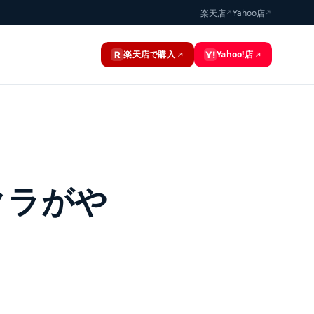
楽天店
Yahoo店
↗
↗
楽天店で購入
Yahoo!店
R
Y!
↗
↗
クラがや