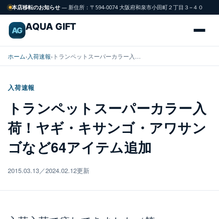
本店移転のお知らせ
— 新住所：〒594-0074 大阪府和泉市小田町２丁目３−４０
AQUA GIFT
AG
ホーム
›
入荷速報
›
トランペットスーパーカラー入…
入荷速報
海
トランペットスーパーカラー入
FISH
水
荷！ヤギ・キサンゴ・アワサン
魚
ゴなど64アイテム追加
サンゴ
CORAL
2015.03.13／2024.02.12更新
飼育用品
GEAR
水槽
TANK