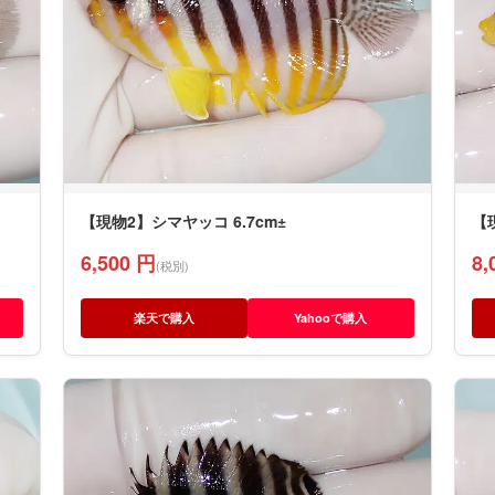
【現物2】シマヤッコ 6.7cm±
【
6,500 円
8,
(税別)
楽天で購入
Yahooで購入