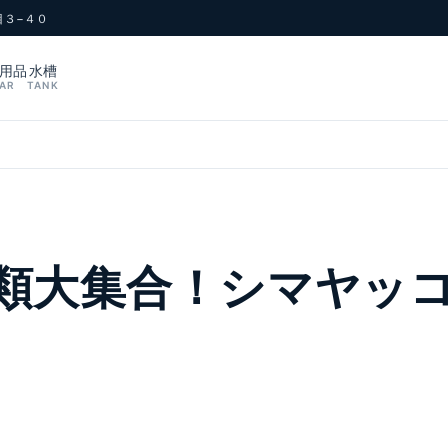
目３−４０
用品
水槽
AR
TANK
類大集合！シマヤッコ