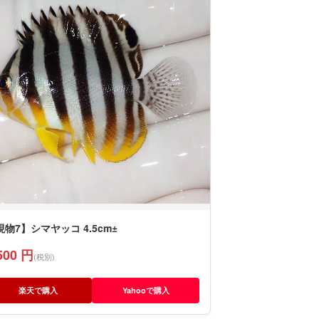
現物7】シマヤッコ 4.5cm±
500 円
(税別)
楽天で購入
Yahooで購入