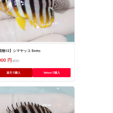
現物12】シマヤッコ 5cm±
000 円
(税別)
楽天で購入
Yahooで購入