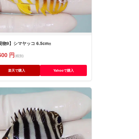
現物9】シマヤッコ 6.5cm±
500 円
(税別)
楽天で購入
Yahooで購入