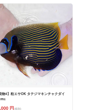
現物4】粒エサOK タテジマキンチャクダイ
cm±
,000 円
(税別)