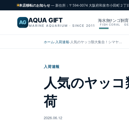
本店移転のお知らせ
— 新住所：〒594-0074 大阪府和泉市小田町２丁
AQUA GIFT
海水魚
サンゴ
飼育
AG
FISH
CORAL
GE
MARINE AQUARIUM · SINCE 2011
ホーム
›
入荷速報
›
人気のヤッコ類大集合！シマヤ…
入荷速報
人気のヤッコ
荷
2026.06.12