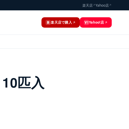
楽天店
Yahoo店
↗
↗
楽天店で購入
Yahoo!店
R
Y!
↗
↗
10匹入