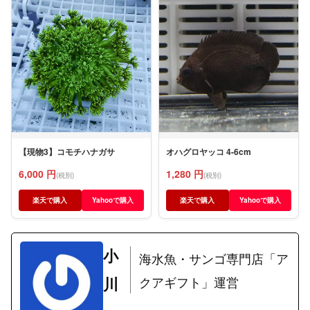
【現物3】コモチハナガサ
オハグロヤッコ 4-6cm
6,000 円
1,280 円
(税別)
(税別)
楽天で購入
Yahooで購入
楽天で購入
Yahooで購入
小
海水魚・サンゴ専門店「ア
川
クアギフト」運営