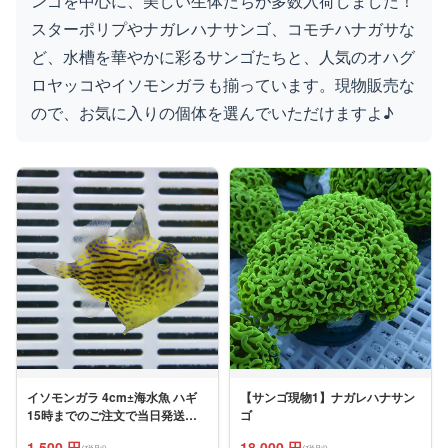
ンゴを中心に、美しい生体たちが多数入荷しました！
スターポリプやナガレハナサンゴ、コモチハナガサな
楽天店で購入
R
↗
ど、水槽を華やかに彩るサンゴたちと、人気のオハグ
ロヤッコやイソモンガラも揃っています。現物販売な
Yahoo!店
Y!
↗
ので、お気に入りの個体を選んでいただけますよ♪
イソモンガラ 4cm±海水魚 ハギ
【サンゴ現物1】ナガレハナサン
15時までのご注文で当日発送
ゴ
【モンガラ】(t119
1,500 円
18,000 円