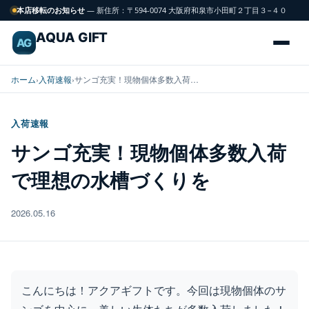
本店移転のお知らせ
— 新住所：〒594-0074 大阪府和泉市小田町２丁目３−４０
AQUA GIFT
AG
ホーム
›
入荷速報
›
サンゴ充実！現物個体多数入荷…
入荷速報
海
サンゴ充実！現物個体多数入荷
FISH
水
で理想の水槽づくりを
魚
2026.05.16
サンゴ
CORAL
飼育用品
GEAR
こんにちは！アクアギフトです。今回は現物個体のサ
水槽
TANK