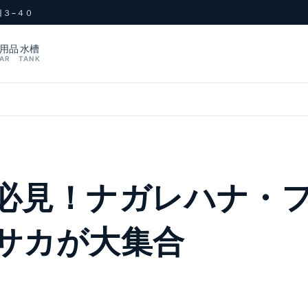
目３−４０
用品
水槽
AR
TANK
必見！ナガレハナ・
サカが大集合