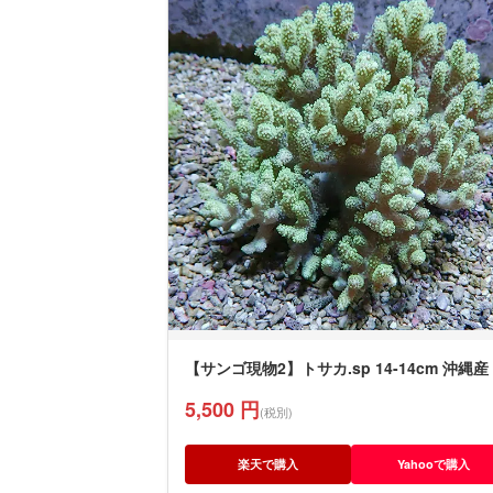
【サンゴ現物2】トサカ.sp 14-14cm 沖縄産
5,500 円
(税別)
楽天で購入
Yahooで購入