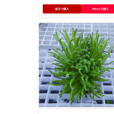
楽天で購入
Yahooで購入