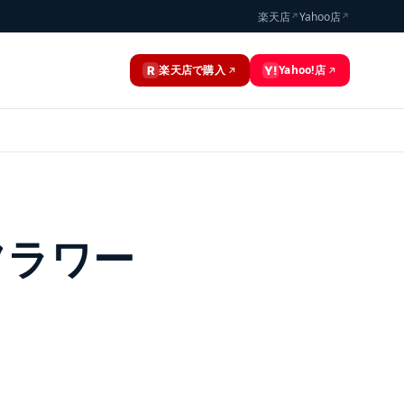
楽天店
Yahoo店
↗
↗
楽天店で購入
Yahoo!店
R
Y!
↗
↗
フラワー