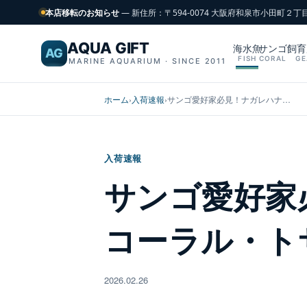
本店移転のお知らせ
— 新住所：〒594-0074 大阪府和泉市小田町２丁
AQUA GIFT
海水魚
サンゴ
飼育
AG
FISH
CORAL
GE
MARINE AQUARIUM · SINCE 2011
ホーム
›
入荷速報
›
サンゴ愛好家必見！ナガレハナ…
入荷速報
サンゴ愛好家
コーラル・ト
2026.02.26