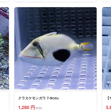
クラカケモンガラ 7-9cm±
【
1,280 円
3,
(税別)