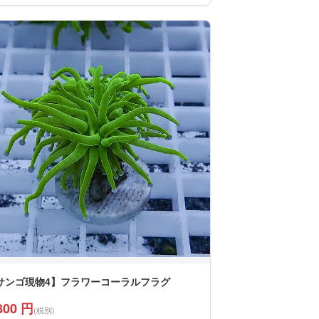
サンゴ現物4】フラワーコーラルフラグ
800 円
(税別)