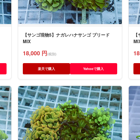
【サンゴ現物5】ナガレハナサンゴ ブリード
【
MIX
MI
18,000 円
18
(税別)
楽天で購入
Yahooで購入