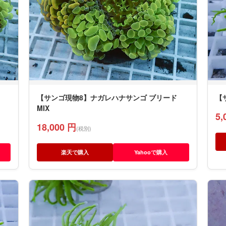
【サンゴ現物8】ナガレハナサンゴ ブリード
【
MIX
5,
18,000 円
(税別)
楽天で購入
Yahooで購入