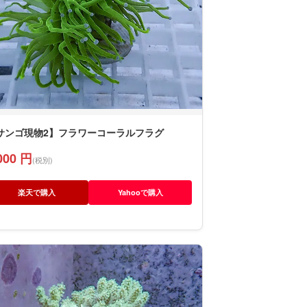
サンゴ現物2】フラワーコーラルフラグ
000 円
(税別)
楽天で購入
Yahooで購入