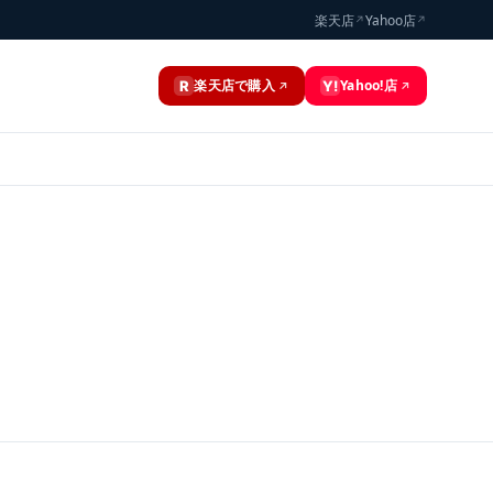
楽天店
Yahoo店
↗
↗
楽天店で購入
Yahoo!店
R
Y!
↗
↗