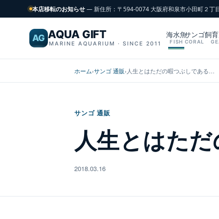
本店移転のお知らせ
— 新住所：〒594-0074 大阪府和泉市小田町２丁
AQUA GIFT
海水魚
サンゴ
飼育
AG
FISH
CORAL
GE
MARINE AQUARIUM · SINCE 2011
ホーム
›
サンゴ 通販
›
人生とはただの暇つぶしである…
サンゴ 通販
人生とはただ
2018.03.16