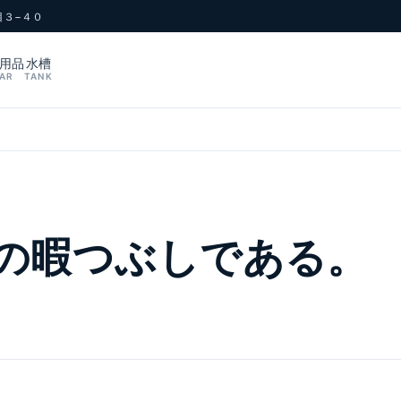
目３−４０
用品
水槽
AR
TANK
の暇つぶしである。