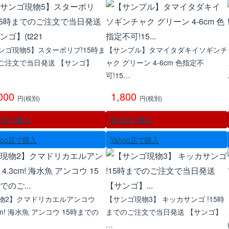
ンゴ現物5】スターポリプ!15時ま
【サンプル】タマイタダキイソギンチ
ご注文で当日発送 【サンゴ】
ャク グリーン 4-6cm 色指定不
1
可!15…
,000
1,800
円(税別)
円(税別)
天店で購入
楽天店で購入
hoo店で購入
Yahoo店で購入
物2】クマドリカエルアンコウ
【サンゴ現物3】 キッカサンゴ !15時
cm! 海水魚 アンコウ 15時までの
までのご注文で当日発送 【サンゴ】
…