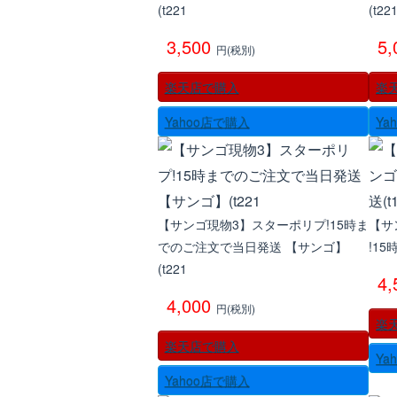
(t221
(t22
3,500
5
円(税別)
楽天店で購入
楽
Yahoo店で購入
Ya
【サンゴ現物3】スターポリプ!15時ま
【サ
でのご注文で当日発送 【サンゴ】
!1
(t221
4
4,000
円(税別)
楽
楽天店で購入
Ya
Yahoo店で購入