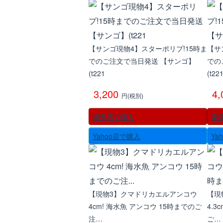
【サンゴ現物4】スターポリプ!15時ま
【サ
でのご注文で当日発送 【サンゴ】
での
(t221
(t22
3,200
4
円(税別)
楽天店で購入
楽
Yahoo店で購入
Ya
【現物3】クマドリカエルアンコウ
【現
4cm! 海水魚 アンコウ 15時までのご
4.3
注…
ご…