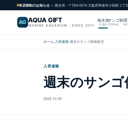
本店移転のお知らせ
— 新住所：〒594-0074 大阪府和泉市小田町２丁
AQUA GIFT
海水魚
サンゴ
飼育
AG
FISH
CORAL
GE
MARINE AQUARIUM · SINCE 2011
ホーム
›
入荷速報
›
週末のサンゴ個体販売
入荷速報
週末のサンゴ
2025.10.05