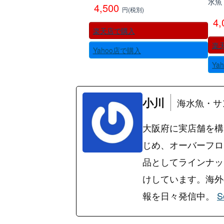
水魚
4,500
円(税別)
4
楽天店で購入
楽
Yahoo店で購入
Ya
小川
海水魚・サ
大阪府に実店舗を構
じめ、オーバーフロ
品としてラインナッ
けしています。海外の
報を日々発信中。
S