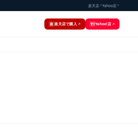
楽天店
Yahoo店
↗
↗
楽天店で購入
Yahoo!店
R
Y!
↗
↗