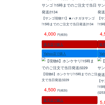
【サンゴ現物11】★ハナガタサンゴ
【サ
!15時までのご注文で当日発送(t134
!1
4,000
4
円(税別)
楽天店で購入
楽
Yahoo店で購入
Ya
【現物6】ホンケヤリ!15時までのご注
文で当日発送(t229
【サ
!1
4,500
円(税別)
(t25
楽天店で購入
5