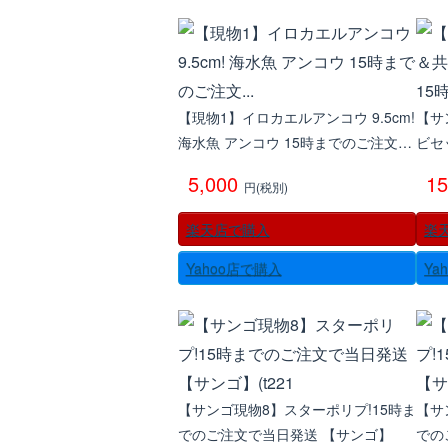
【現物1】イロカエルアンコウ 9.5cm!
【サ
海水魚 アンコウ 15時までのご注文…
ビセ
5,000
1
円(税別)
楽天店で購入
楽
Yahoo店で購入
Ya
【サンゴ現物8】スターポリプ!15時ま
【サ
でのご注文で当日発送 【サンゴ】
での