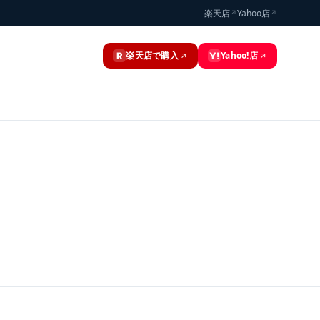
楽天店
Yahoo店
↗
↗
楽天店で購入
Yahoo!店
R
Y!
↗
↗