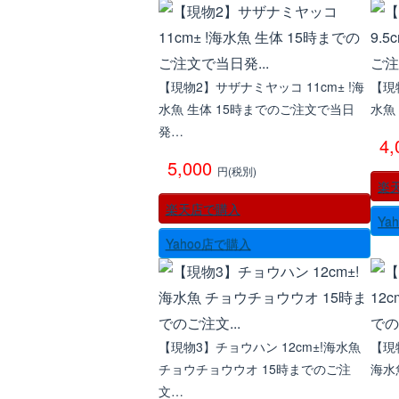
【現物2】サザナミヤッコ 11cm± !海
【現
水魚 生体 15時までのご注文で当日
水魚
発…
4
5,000
円(税別)
楽
楽天店で購入
Ya
Yahoo店で購入
【現物3】チョウハン 12cm±!海水魚
【現
チョウチョウウオ 15時までのご注
海水
文…