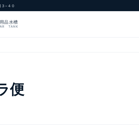
目３−４０
用品
水槽
AR
TANK
ラ便