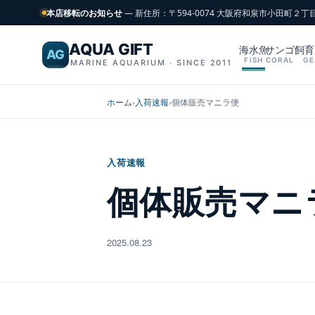
本店移転のお知らせ
— 新住所：〒594-0074 大阪府和泉市小田町２丁
AQUA GIFT
海水魚
サンゴ
飼育
AG
FISH
CORAL
GE
MARINE AQUARIUM · SINCE 2011
ホーム
›
入荷速報
›
個体販売マニラ便
入荷速報
個体販売マニ
2025.08.23