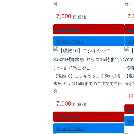
発…
発…
7,000
7
円(税別)
楽天店で購入
楽
Yahoo店で購入
Ya
【現物10】ニシキヤッコ 3.5cm±!海
【現
水魚 ヤッコ15時までのご注文で当日
海水
発…
1
7,000
円(税別)
楽
楽天店で購入
Ya
Yahoo店で購入