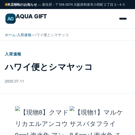
本店移転のお知らせ
— 新住所：〒594-0074 大阪府和泉市小田町２丁目３−４０
AQUA GIFT
AG
ホーム
›
入荷速報
›
ハワイ便とシマヤッコ
入荷速報
海
ハワイ便とシマヤッコ
FISH
水
魚
2025.07.11
サンゴ
CORAL
飼育用品
GEAR
水槽
TANK