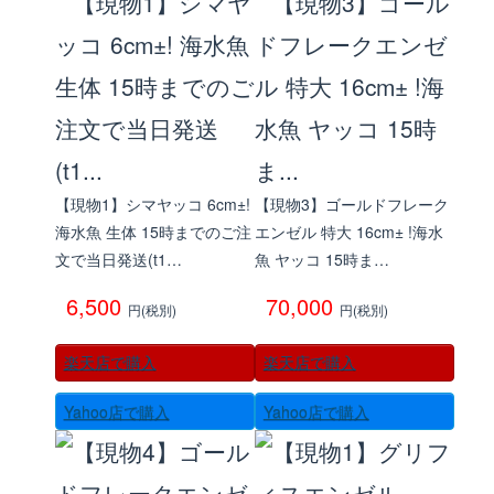
【現物1】シマヤッコ 6cm±!
【現物3】ゴールドフレーク
海水魚 生体 15時までのご注
エンゼル 特大 16cm± !海水
文で当日発送(t1…
魚 ヤッコ 15時ま…
6,500
70,000
円(税別)
円(税別)
楽天店で購入
楽天店で購入
Yahoo店で購入
Yahoo店で購入