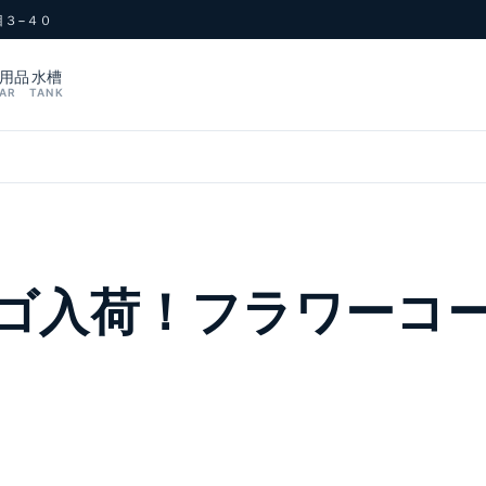
目３−４０
用品
水槽
AR
TANK
ゴ入荷！フラワーコ