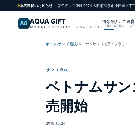
本店移転のお知らせ
— 新住所：〒594-0074 大阪府和泉市小田町２丁
AQUA GIFT
海水魚
サンゴ
飼育
AG
FISH
CORAL
GE
MARINE AQUARIUM · SINCE 2011
ホーム
›
サンゴ 通販
›
ベトナムサンゴ入荷！フラワー…
サンゴ 通販
ベトナムサン
売開始
2015.10.24