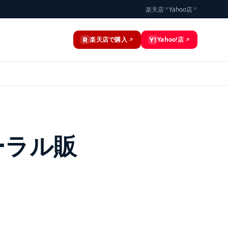
楽天店
Yahoo店
↗
↗
楽天店で購入
Yahoo!店
R
Y!
↗
↗
ーラル販