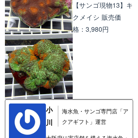
【サンゴ現物13】キ
クメイシ
販売価
格：3,980円
小
海水魚・サンゴ専門店「ア
川
クアギフト」運営
大阪府に実店舗を構える海水魚・