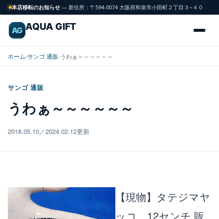
本店移転のお知らせ
— 新住所：〒594-0074 大阪府和泉市小田町２丁目３−４０
AQUA GIFT
AG
ホーム
›
サンゴ 通販
›
うわぁ～～～～～～
サンゴ 通販
海
うわぁ～～～～～～
FISH
水
魚
2018.05.10／2024.02.12更新
サンゴ
CORAL
飼育用品
GEAR
【現物】タテジマヤ
ッコ 12センチ
販
水槽
TANK