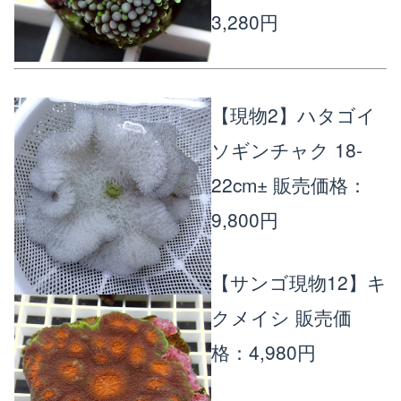
3,280円
【現物2】ハタゴイ
ソギンチャク 18-
22cm±
販売価格：
9,800円
【サンゴ現物12】キ
クメイシ
販売価
格：4,980円