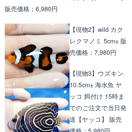
販売価格：6,980円
【現物2】wild カク
レクマノミ 5cm±
販
売価格：7,980円
【現物3】ウズキン
10.5cm± 海水魚 ヤ
ッコ 餌付け 15時ま
でのご注文で当日発
送【ヤッコ】
販売
価格：5,980円