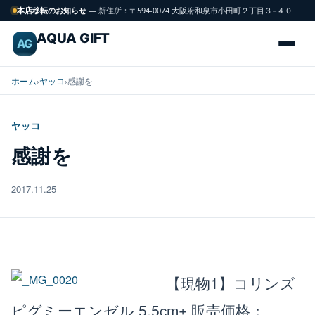
本店移転のお知らせ
— 新住所：〒594-0074 大阪府和泉市小田町２丁目３−４０
AQUA GIFT
AG
ホーム
›
ヤッコ
›
感謝を
ヤッコ
海
感謝を
FISH
水
魚
2017.11.25
サンゴ
CORAL
飼育用品
GEAR
【現物1】コリンズ
ピグミーエンゼル 5.5cm±
販売価格：
水槽
TANK