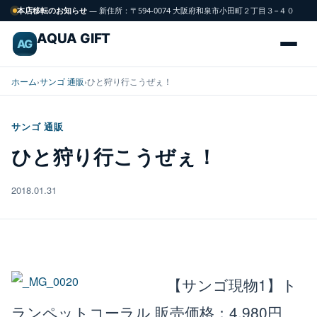
本店移転のお知らせ
— 新住所：〒594-0074 大阪府和泉市小田町２丁目３−４０
AQUA GIFT
AG
ホーム
›
サンゴ 通販
›
ひと狩り行こうぜぇ！
サンゴ 通販
海
ひと狩り行こうぜぇ！
FISH
水
魚
2018.01.31
サンゴ
CORAL
飼育用品
GEAR
【サンゴ現物1】ト
ランペットコーラル
販売価格：4,980円
水槽
TANK