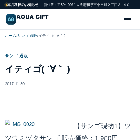
本店移転のお知らせ
— 新住所：〒594-0074 大阪府和泉市小田町２丁目３−４０
AQUA GIFT
AG
ホーム
›
サンゴ 通販
›
イティゴ( ´∀｀ )
サンゴ 通販
海
FISH
イティゴ( ´∀｀ )
水
魚
2017.11.30
サンゴ
CORAL
飼育用品
GEAR
【サンゴ現物1】ツ
ツウミヅタサンゴ
販売価格：1,980円
水槽
TANK