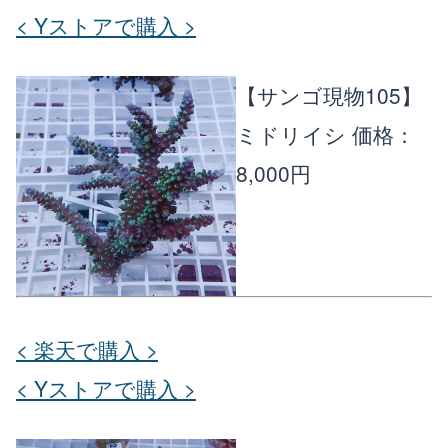
< Yストアで購入 >
【サンゴ現物105】
ミドリイシ
価格：
8,000円
< 楽天で購入 >
< Yストアで購入 >