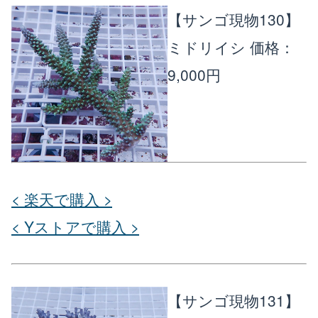
【サンゴ現物130】
ミドリイシ
価格：
9,000円
< 楽天で購入 >
< Yストアで購入 >
【サンゴ現物131】