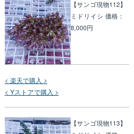
【サンゴ現物112】
ミドリイシ
価格：
8,000円
< 楽天で購入 >
< Yストアで購入 >
【サンゴ現物113】