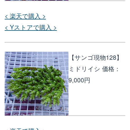
< 楽天で購入 >
< Yストアで購入 >
【サンゴ現物128】
ミドリイシ
価格：
9,000円