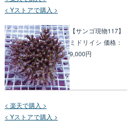
< Yストアで購入 >
【サンゴ現物117】
ミドリイシ
価格：
9,000円
< 楽天で購入 >
< Yストアで購入 >