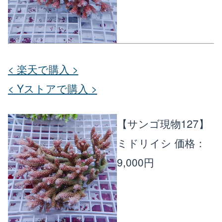
< 楽天で購入 >
< Yストアで購入 >
【サンゴ現物127】
ミドリイシ
価格：
9,000円