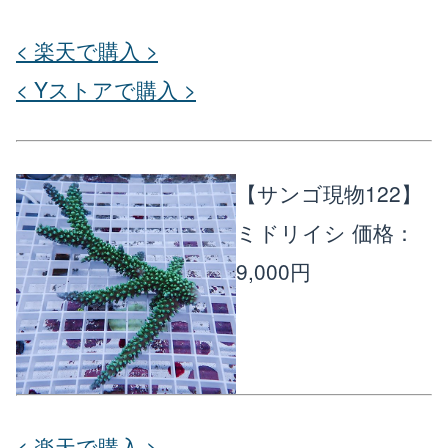
< 楽天で購入 >
< Yストアで購入 >
【サンゴ現物122】
ミドリイシ
価格：
9,000円
< 楽天で購入 >