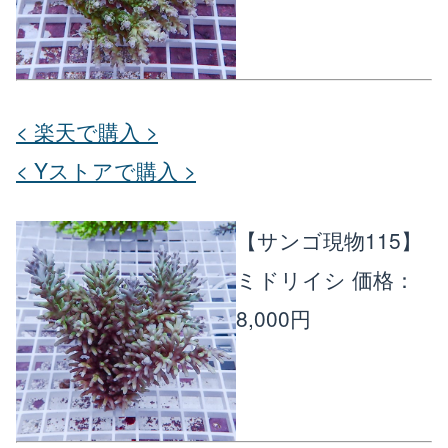
< 楽天で購入 >
< Yストアで購入 >
【サンゴ現物115】
ミドリイシ
価格：
8,000円