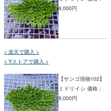
9,000円
楽天店で購入
R
↗
Yahoo!店
Y!
↗
< 楽天で購入 >
< Yストアで購入 >
【サンゴ現物102】
ミドリイシ
価格：
9,000円