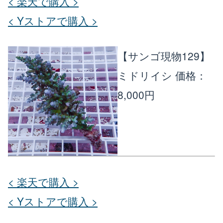
< 楽天で購入 >
< Yストアで購入 >
【サンゴ現物129】
ミドリイシ
価格：
8,000円
< 楽天で購入 >
< Yストアで購入 >