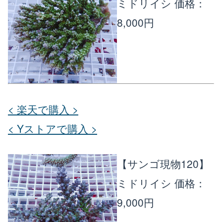
ミドリイシ
価格：
8,000円
< 楽天で購入 >
< Yストアで購入 >
【サンゴ現物120】
ミドリイシ
価格：
9,000円