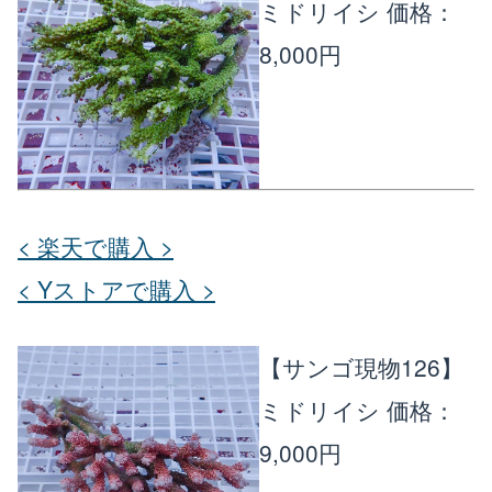
ミドリイシ
価格：
8,000円
< 楽天で購入 >
< Yストアで購入 >
【サンゴ現物126】
ミドリイシ
価格：
9,000円