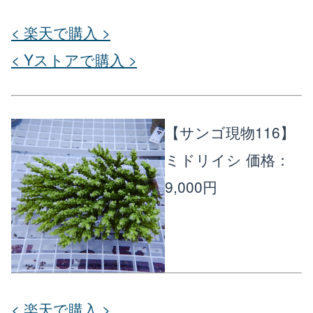
< 楽天で購入 >
< Yストアで購入 >
【サンゴ現物116】
ミドリイシ
価格：
9,000円
< 楽天で購入 >