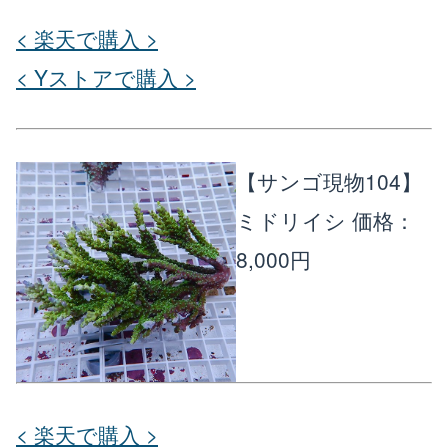
< 楽天で購入 >
< Yストアで購入 >
【サンゴ現物104】
ミドリイシ
価格：
8,000円
< 楽天で購入 >