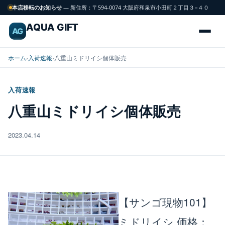
本店移転のお知らせ
— 新住所：〒594-0074 大阪府和泉市小田町２丁目３−４０
AQUA GIFT
AG
ホーム
›
入荷速報
›
八重山ミドリイシ個体販売
入荷速報
海
八重山ミドリイシ個体販売
FISH
水
魚
2023.04.14
サンゴ
CORAL
飼育用品
GEAR
【サンゴ現物101】
ミドリイシ
価格：
水槽
TANK