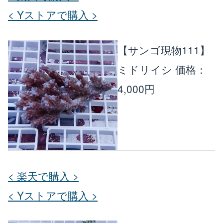
< Yストアで購入 >
【サンゴ現物111】
ミドリイシ
価格：
4,000円
< 楽天で購入 >
< Yストアで購入 >