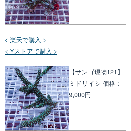
< 楽天で購入 >
< Yストアで購入 >
【サンゴ現物121】
ミドリイシ
価格：
9,000円