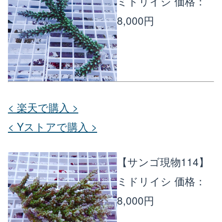
ミドリイシ
価格：
8,000円
< 楽天で購入 >
< Yストアで購入 >
【サンゴ現物114】
ミドリイシ
価格：
8,000円