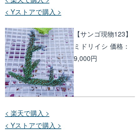
< Yストアで購入 >
【サンゴ現物123】
ミドリイシ
価格：
9,000円
< 楽天で購入 >
< Yストアで購入 >