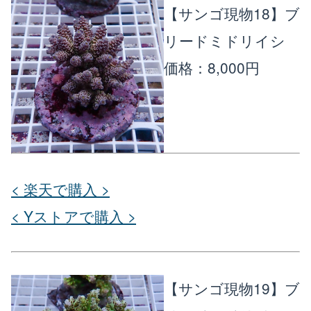
【サンゴ現物18】ブ
リードミドリイシ
価格：8,000円
< 楽天で購入 >
< Yストアで購入 >
【サンゴ現物19】ブ