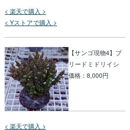
< 楽天で購入 >
< Yストアで購入 >
【サンゴ現物4】ブ
リードミドリイシ
価格：8,000円
< 楽天で購入 >