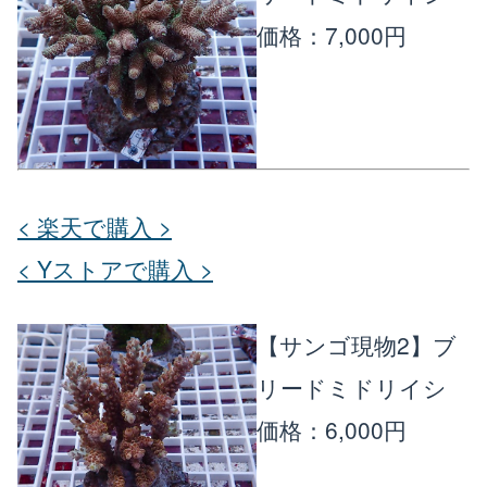
価格：7,000円
楽天店で購入
R
↗
Yahoo!店
Y!
↗
< 楽天で購入 >
< Yストアで購入 >
【サンゴ現物2】ブ
リードミドリイシ
価格：6,000円