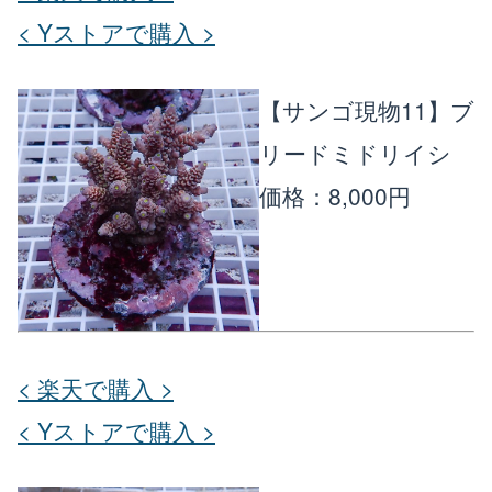
< Yストアで購入 >
【サンゴ現物11】ブ
リードミドリイシ
価格：8,000円
< 楽天で購入 >
< Yストアで購入 >