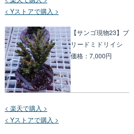
< Yストアで購入 >
【サンゴ現物23】ブ
リードミドリイシ
価格：7,000円
< 楽天で購入 >
< Yストアで購入 >