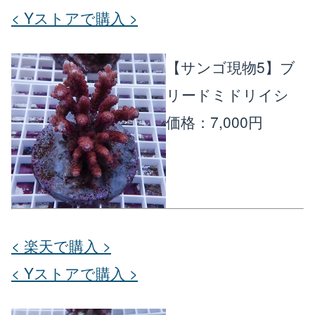
< Yストアで購入 >
【サンゴ現物5】ブ
リードミドリイシ
価格：7,000円
< 楽天で購入 >
< Yストアで購入 >