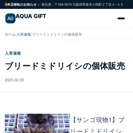
本店移転のお知らせ
— 新住所：〒594-0074 大阪府和泉市小田町２丁目３−４０
AQUA GIFT
AG
ホーム
›
入荷速報
›
ブリードミドリイシの個体販売
入荷速報
海
ブリードミドリイシの個体販売
FISH
水
魚
2023.02.23
サンゴ
CORAL
飼育用品
GEAR
【サンゴ現物1】ブ
リードミドリイシ
水槽
TANK