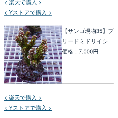
< 楽天で購入 >
< Yストアで購入 >
【サンゴ現物35】ブ
リードミドリイシ
価格：7,000円
< 楽天で購入 >
< Yストアで購入 >