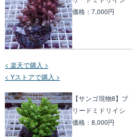
価格：7,000円
< 楽天で購入 >
< Yストアで購入 >
【サンゴ現物8】ブ
リードミドリイシ
価格：8,000円