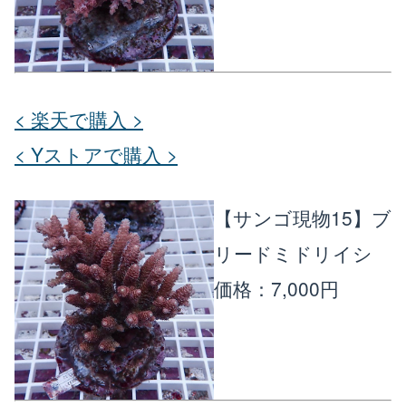
< 楽天で購入 >
< Yストアで購入 >
【サンゴ現物15】ブ
リードミドリイシ
価格：7,000円