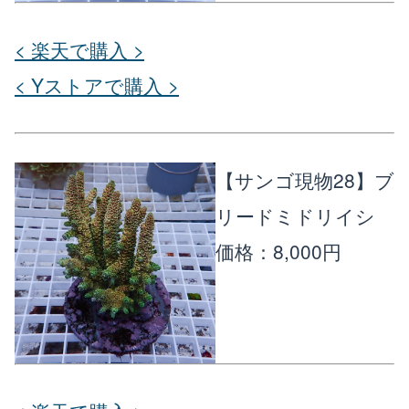
< 楽天で購入 >
< Yストアで購入 >
【サンゴ現物28】ブ
リードミドリイシ
価格：8,000円