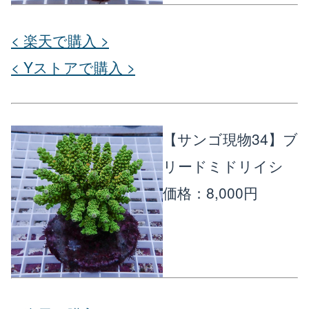
< 楽天で購入 >
< Yストアで購入 >
【サンゴ現物34】ブ
リードミドリイシ
価格：8,000円