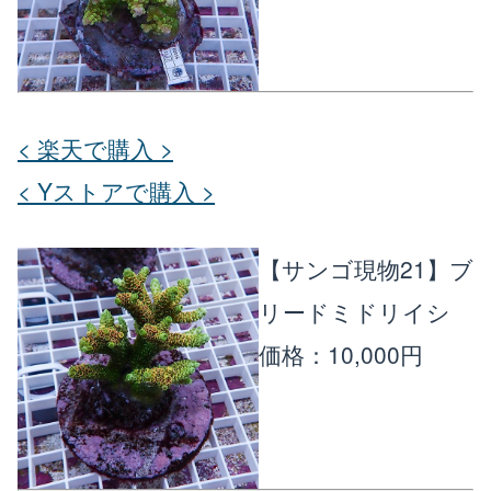
< 楽天で購入 >
< Yストアで購入 >
【サンゴ現物21】ブ
リードミドリイシ
価格：10,000円