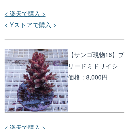
< 楽天で購入 >
< Yストアで購入 >
【サンゴ現物16】ブ
リードミドリイシ
価格：8,000円
< 楽天で購入 >