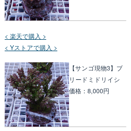
< 楽天で購入 >
< Yストアで購入 >
【サンゴ現物3】ブ
リードミドリイシ
価格：8,000円