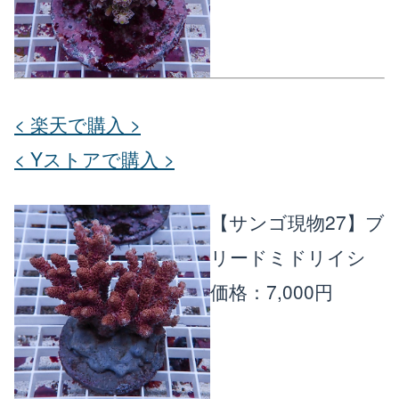
< 楽天で購入 >
< Yストアで購入 >
【サンゴ現物27】ブ
リードミドリイシ
価格：7,000円