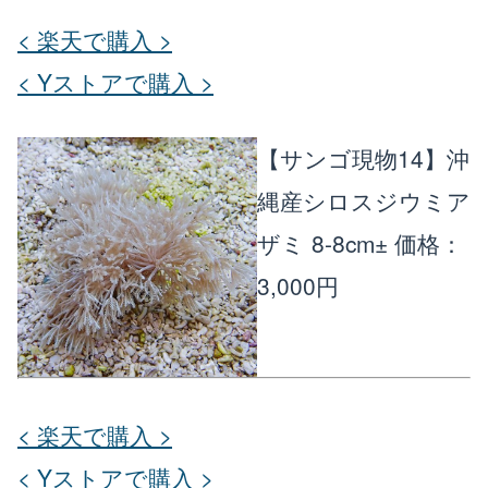
< 楽天で購入 >
< Yストアで購入 >
【サンゴ現物14】沖
縄産シロスジウミア
ザミ 8-8cm±
価格：
3,000円
< 楽天で購入 >
< Yストアで購入 >