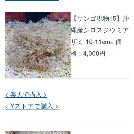
【サンゴ現物15】沖
縄産シロスジウミア
ザミ 10-11cm±
価
格：4,000円
< 楽天で購入 >
< Yストアで購入 >