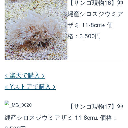
【サンゴ現物16】沖
縄産シロスジウミア
ザミ 11-8cm±
価
格：3,500円
< 楽天で購入 >
< Yストアで購入 >
【サンゴ現物17】沖
縄産シロスジウミアザミ 11-8cm±
価格：