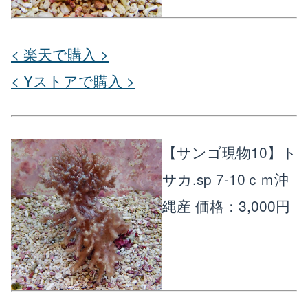
< 楽天で購入 >
< Yストアで購入 >
【サンゴ現物10】ト
サカ.sp 7-10ｃｍ沖
縄産
価格：3,000円