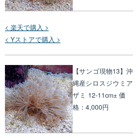
< 楽天で購入 >
< Yストアで購入 >
【サンゴ現物13】沖
縄産シロスジウミア
ザミ 12-11cm±
価
格：4,000円