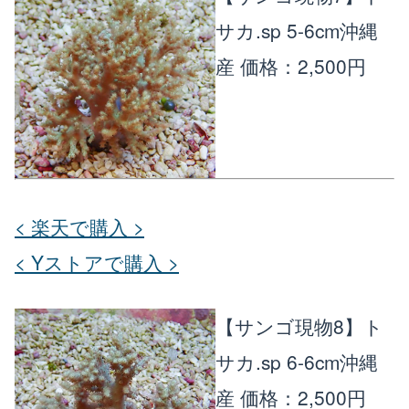
サカ.sp 5-6cm沖縄
楽天店で購入
R
↗
産
価格：2,500円
Yahoo!店
Y!
↗
< 楽天で購入 >
< Yストアで購入 >
【サンゴ現物8】ト
サカ.sp 6-6cm沖縄
産
価格：2,500円