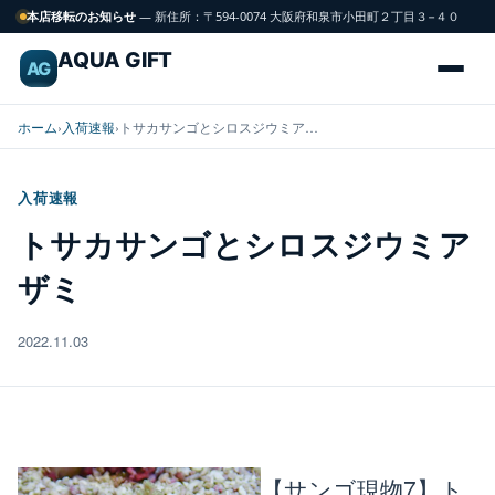
本店移転のお知らせ
— 新住所：〒594-0074 大阪府和泉市小田町２丁目３−４０
AQUA GIFT
AG
ホーム
›
入荷速報
›
トサカサンゴとシロスジウミア…
入荷速報
海
トサカサンゴとシロスジウミア
FISH
水
ザミ
魚
2022.11.03
サンゴ
CORAL
飼育用品
GEAR
【サンゴ現物7】ト
水槽
TANK