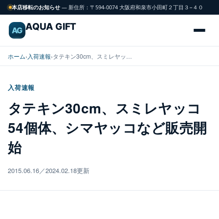
本店移転のお知らせ
— 新住所：〒594-0074 大阪府和泉市小田町２丁目３−４０
AQUA GIFT
AG
ホーム
›
入荷速報
›
タテキン30cm、スミレヤッ…
入荷速報
海
タテキン30cm、スミレヤッコ
FISH
水
54個体、シマヤッコなど販売開
魚
始
サンゴ
CORAL
2015.06.16／2024.02.18更新
飼育用品
GEAR
水槽
TANK