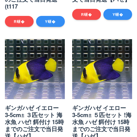
(t117
R蠎�
Y蠎�
R蠎�
Y蠎�
ギンガハゼ イエロー
ギンガハゼ イエロー
3-5cm± ３匹セット 海
3-5cm± ５匹セット !海
水魚 ハゼ! 餌付け 15時
水魚 ハゼ 餌付け 15時
までのご注文で当日発
までのご注文で当日発
送【ハゼ】
送【ハゼ】