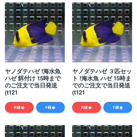
ヤノダテハゼ !海水魚
ヤノダテハゼ ３匹セッ
ハゼ 餌付け 15時まで
ト !海水魚 ハゼ 15時ま
のご注文で当日発送
でのご注文で当日発送
(t121
(t121
R蠎�
Y蠎�
R蠎�
Y蠎�