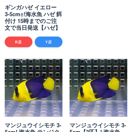
ギンガハゼ イエロー
3-5cm±!海水魚 ハゼ 餌
付け 15時までのご注
文で当日発送【ハゼ】
R店
Y店
マンジュウイシモチ 3-
マンジュウイシモチ 3-
5cm! 海水魚 テンジク
5cm【3匹】! 海水魚