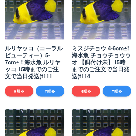
ルリヤッコ（コーラル
ミスジチョウ 4-6cm±!
ビューティー）5-
海水魚 チョウチョウウ
7cm± ! 海水魚 ルリヤ
オ 【餌付け未】15時
ッコ 15時までのご注
までのご注文で当日発
文で当日発送(t111
送(t114
R蠎�
Y蠎�
R蠎�
Y蠎�