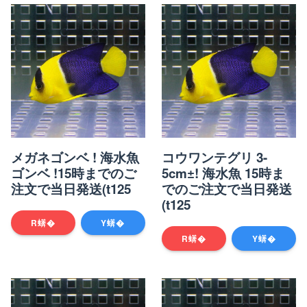
メガネゴンベ ! 海水魚
コウワンテグリ 3-
ゴンベ !15時までのご
5cm±! 海水魚 15時ま
注文で当日発送(t125
でのご注文で当日発送
(t125
R蠎�
Y蠎�
R蠎�
Y蠎�