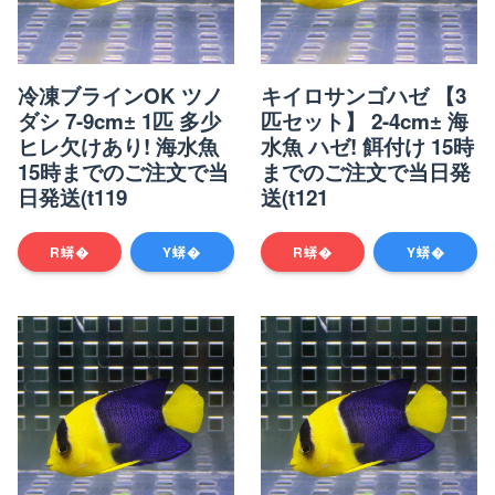
冷凍ブラインOK ツノ
キイロサンゴハゼ 【3
ダシ 7-9cm± 1匹 多少
匹セット】 2-4cm± 海
ヒレ欠けあり! 海水魚
水魚 ハゼ! 餌付け 15時
15時までのご注文で当
までのご注文で当日発
日発送(t119
送(t121
R蠎�
Y蠎�
R蠎�
Y蠎�