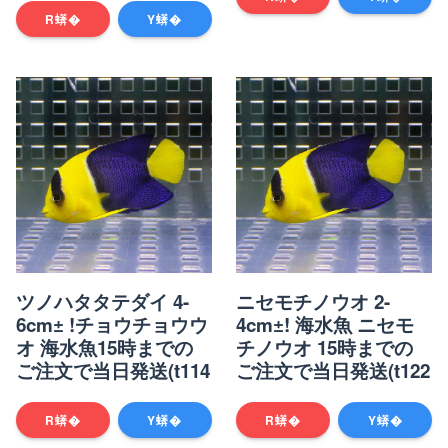
R蠎�
Y蠎�
ツノハタタテダイ 4-
ニセモチノウオ 2-
6cm± !チョウチョウウ
4cm±! 海水魚 ニセモ
オ 海水魚15時までの
チノウオ 15時までの
ご注文で当日発送(t114
ご注文で当日発送(t122
R蠎�
Y蠎�
R蠎�
Y蠎�