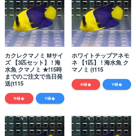
カクレクマノミ Mサイ
ホワイトチップアネモ
ズ 【3匹セット】 ! 海
ネ 【1匹】 ! 海水魚 ク
水魚 クマノミ ★!15時
マノミ (t115
までのご注文で当日発
送(t115
R蠎�
Y蠎�
R蠎�
Y蠎�