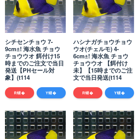
シチセンチョウ 7-
ハシナガチョウチョウ
9cm±! 海水魚 チョウ
ウオ(チェルモ) 4-
チョウウオ 餌付け15
6cm±! 海水魚 チョウ
時までのご注文で当日
チョウウオ 【餌付け
発送【PHセール対
未】【15時までのご注
象】(t114
文で当日発送(t114
R蠎�
Y蠎�
R蠎�
Y蠎�