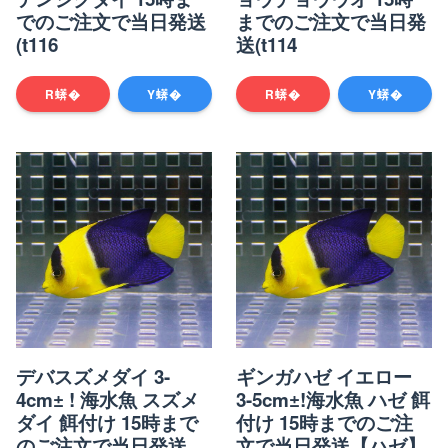
でのご注文で当日発送
までのご注文で当日発
(t116
送(t114
R蠎�
Y蠎�
R蠎�
Y蠎�
デバスズメダイ 3-
ギンガハゼ イエロー
4cm± ! 海水魚 スズメ
3-5cm±!海水魚 ハゼ 餌
ダイ 餌付け 15時まで
付け 15時までのご注
のご注文で当日発送
文で当日発送【ハゼ】