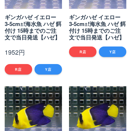
楽天店で購入
R
↗
ギンガハゼ イエロー
ギンガハゼ イエロー
3-5cm±!海水魚 ハゼ 餌
3-5cm±!海水魚 ハゼ 餌
Yahoo!店
Y!
↗
付け 15時までのご注
付け 15時までのご注
文で当日発送【ハゼ】
文で当日発送【ハゼ】
1952円
R店
Y店
R店
Y店