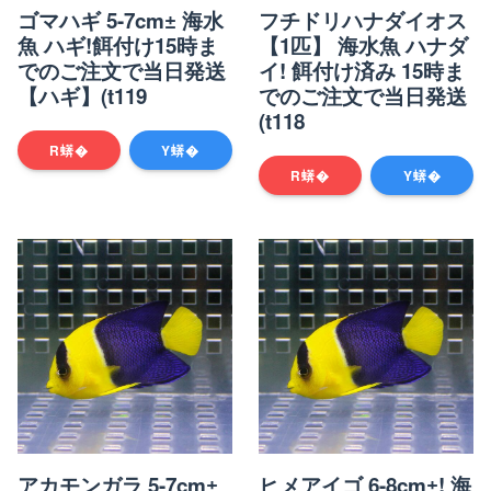
ゴマハギ 5-7cm± 海水
フチドリハナダイオス
魚 ハギ!餌付け15時ま
【1匹】 海水魚 ハナダ
でのご注文で当日発送
イ! 餌付け済み 15時ま
【ハギ】(t119
でのご注文で当日発送
(t118
R蠎�
Y蠎�
R蠎�
Y蠎�
アカモンガラ 5-7cm±
ヒメアイゴ 6-8cm±! 海