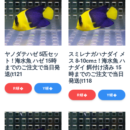
ヤノダテハゼ 5匹セッ
スミレナガハナダイ メ
ト ! 海水魚 ハゼ 15時
ス 8-10cm± ! 海水魚 ハ
までのご注文で当日発
ナダイ 餌付け済み 15
送(t121
時までのご注文で当日
発送(t118
R蠎�
Y蠎�
R蠎�
Y蠎�