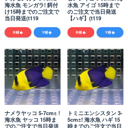
海水魚 モンガラ! 餌付
水魚 アイゴ 15時まで
け15時までのご注文で
のご注文で当日発送
当日発送(t119
【ハギ】(t119
R蠎�
Y蠎�
R蠎�
Y蠎�
ナメラヤッコ 5-7cm± !
トミニエンシスタン 3-
海水魚 ヤッコ 15時ま
5cm±! 海水魚 ハギ 15
でのご注文で当日発送
時までのご注文で当日