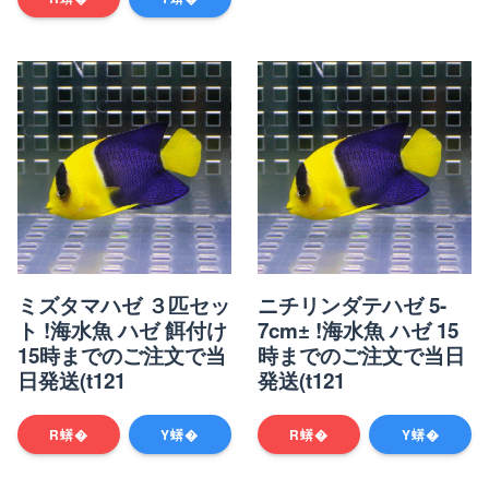
ミズタマハゼ ３匹セッ
ニチリンダテハゼ 5-
ト !海水魚 ハゼ 餌付け
7cm± !海水魚 ハゼ 15
15時までのご注文で当
時までのご注文で当日
日発送(t121
発送(t121
R蠎�
Y蠎�
R蠎�
Y蠎�