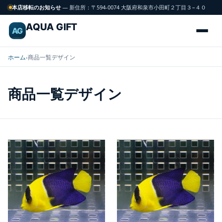
本店移転のお知らせ
— 新住所：〒594-0074 大阪府和泉市小田町２丁目３−４０
AQUA GIFT
AG
ホーム
›
商品一覧デザイン
商品一覧デザイン
海
FISH
水
魚
サンゴ
CORAL
飼育用品
GEAR
水槽
TANK