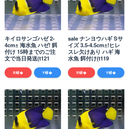
キイロサンゴハゼ 2-
sale ナンヨウハギ Sサ
4cm± 海水魚 ハゼ! 餌
イズ 3.5-4.5cm±!ヒレ
付け 15時までのご注
スレ欠けあり ハギ 海
文で当日発送(t121
水魚 餌付け(t119
R蠎�
Y蠎�
R蠎�
Y蠎�