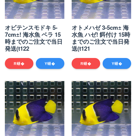
オビテンスモドキ 5-
オトメハゼ 3-5cm± 海
7cm±! 海水魚 ベラ 15
水魚 ハゼ! 餌付け 15時
時までのご注文で当日
までのご注文で当日発
発送(t122
送(t121
R蠎�
Y蠎�
R蠎�
Y蠎�