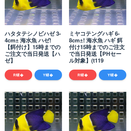
ハタタテシノビハゼ 3-
ミヤコテングハギ 6-
4cm± 海水魚 ハゼ!
8cm±! 海水魚 ハギ 餌
【餌付け】15時までの
付け15時までのご注文
ご注文で当日発送【ハ
で当日発送【PHセー
ゼ】
ル対象】(t119
R蠎�
Y蠎�
R蠎�
Y蠎�