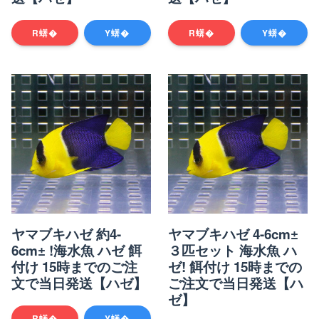
R蠎�
Y蠎�
R蠎�
Y蠎�
ヤマブキハゼ 約4-
ヤマブキハゼ 4-6cm±
6cm± !海水魚 ハゼ 餌
３匹セット 海水魚 ハ
付け 15時までのご注
ゼ! 餌付け 15時までの
文で当日発送【ハゼ】
ご注文で当日発送【ハ
ゼ】
R蠎�
Y蠎�