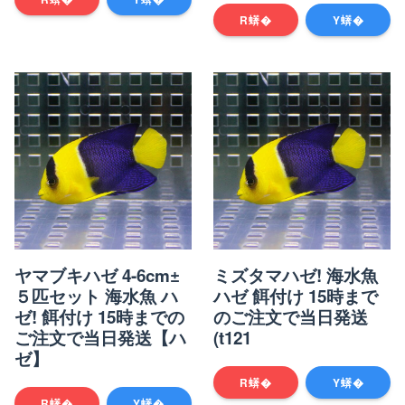
R蠎�
Y蠎�
ヤマブキハゼ 4-6cm±
ミズタマハゼ! 海水魚
５匹セット 海水魚 ハ
ハゼ 餌付け 15時まで
ゼ! 餌付け 15時までの
のご注文で当日発送
ご注文で当日発送【ハ
(t121
ゼ】
R蠎�
Y蠎�
R蠎�
Y蠎�