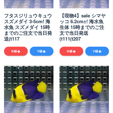
フタスジリュウキュウ
【現物4】sale シマヤ
スズメダイ 3-5cm! 海
ッコ 6.2cm±! 海水魚
水魚 スズメダイ 15時
生体 15時までのご注
までのご注文で当日発
文で当日発送
送(t117
(t111(t207
R蠎�
Y蠎�
R蠎�
Y蠎�