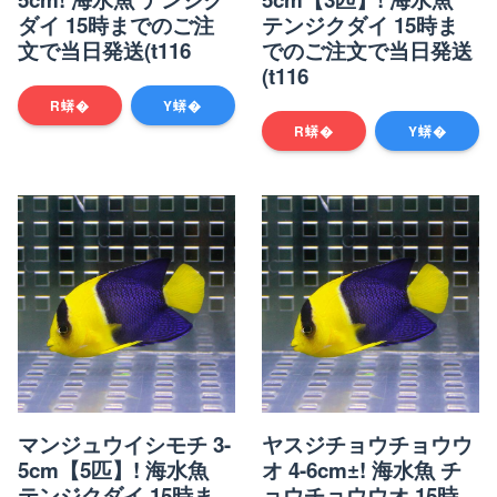
ダイ 15時までのご注
テンジクダイ 15時ま
文で当日発送(t116
でのご注文で当日発送
(t116
R蠎�
Y蠎�
R蠎�
Y蠎�
マンジュウイシモチ 3-
ヤスジチョウチョウウ
5cm【5匹】! 海水魚
オ 4-6cm±! 海水魚 チ
テンジクダイ 15時ま
ョウチョウウオ 15時