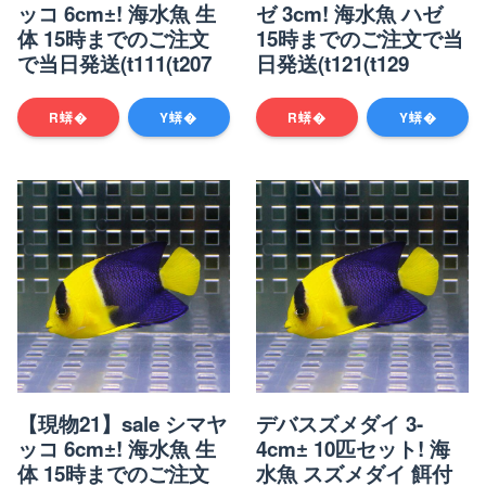
ッコ 6cm±! 海水魚 生
ゼ 3cm! 海水魚 ハゼ
体 15時までのご注文
15時までのご注文で当
で当日発送(t111(t207
日発送(t121(t129
R蠎�
Y蠎�
R蠎�
Y蠎�
【現物21】sale シマヤ
デバスズメダイ 3-
ッコ 6cm±! 海水魚 生
4cm± 10匹セット! 海
体 15時までのご注文
水魚 スズメダイ 餌付