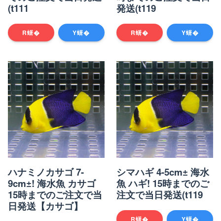
(t111
発送(t119
R蠎�
Y蠎�
R蠎�
Y蠎�
ハナミノカサゴ 7-
シマハギ 4-5cm± 海水
9cm±! 海水魚 カサゴ
魚 ハギ! 15時までのご
15時までのご注文で当
注文で当日発送(t119
日発送【カサゴ】
R蠎�
Y蠎�