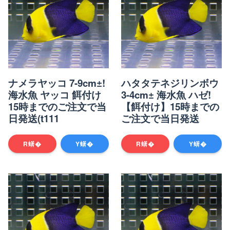
ナメラヤッコ 7-9cm±!
ハタタテネジリンボウ
海水魚 ヤッコ 餌付け
3-4cm± 海水魚 ハゼ!
15時までのご注文で当
【餌付け】15時までの
日発送(t111
ご注文で当日発送
R蠎�
Y蠎�
R蠎�
Y蠎�