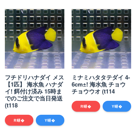
フチドリハナダイ メス
ミナミハタタテダイ 4-
【1匹】 海水魚 ハナダ
6cm±! 海水魚 チョウ
イ! 餌付け済み 15時ま
チョウウオ (t114
でのご注文で当日発送
(t118
R蠎�
Y蠎�
R蠎�
Y蠎�