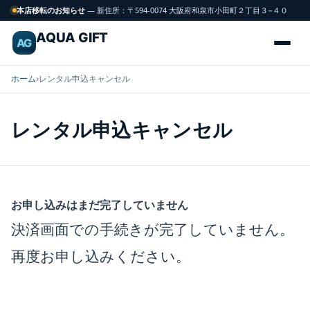
本店移転のお知らせ
— 新住所：〒594-0074 大阪府和泉市小田町２丁目３−４０
AQUA GIFT
AG
ホーム
›
レンタル申込キャンセル
レンタル申込キャンセル
海
FISH
水
魚
お申し込みはまだ完了していません
サンゴ
決済画面での手続きが完了していません。
CORAL
再度お申し込みください。
飼育用品
GEAR
水槽
TANK