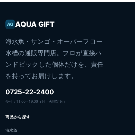
楽天店で購入
R
↗
AQUA GIFT
AG
Yahoo!店
Y!
↗
海水魚・サンゴ・オーバーフロー
水槽の通販専門店。プロが直接ハ
ンドピックした個体だけを、責任
を持ってお届けします。
0725-22-2400
受付：11:00 - 19:00（月・火曜定休）
商品から探す
海水魚