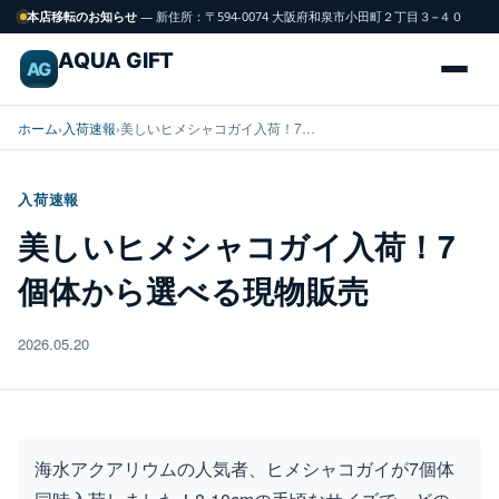
本店移転のお知らせ
— 新住所：〒594-0074 大阪府和泉市小田町２丁目３−４０
AQUA GIFT
AG
ホーム
›
入荷速報
›
美しいヒメシャコガイ入荷！7…
入荷速報
海
美しいヒメシャコガイ入荷！7
FISH
水
個体から選べる現物販売
魚
2026.05.20
サンゴ
CORAL
飼育用品
GEAR
海水アクアリウムの人気者、ヒメシャコガイが7個体
水槽
TANK