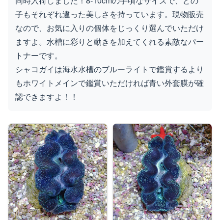
同時入荷しました！8-10cmの手頃なサイズで、どの
子もそれぞれ違った美しさを持っています。現物販売
楽天店で購入
R
↗
なので、お気に入りの個体をじっくり選んでいただけ
ますよ。水槽に彩りと動きを加えてくれる素敵なパー
Yahoo!店
Y!
↗
トナーです。
シャコガイは海水水槽のブルーライトで鑑賞するより
もホワイトメインで鑑賞いただければ青い外套膜が確
認できますよ！！