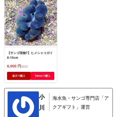
【サンゴ現物7】ヒメシャコガイ
8-10cm
6,000 円
(税別)
楽天で購入
Yahooで購入
小
海水魚・サンゴ専門店「ア
川
クアギフト」運営