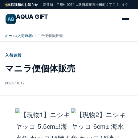
本店移転のお知らせ
— 新住所：〒594-0074 大阪府和泉市小田町２丁目３−４０
AQUA GIFT
AG
ホーム
›
入荷速報
›
マニラ便個体販売
入荷速報
海
マニラ便個体販売
FISH
水
魚
2025.10.17
サンゴ
CORAL
飼育用品
GEAR
水槽
TANK