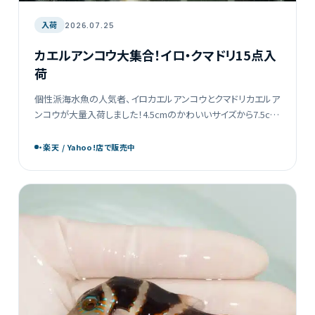
入荷
2026.07.25
カエルアンコウ大集合！イロ・クマドリ15点入
荷
個性派海水魚の人気者、イロカエルアンコウとクマドリカエルア
ンコウが大量入荷しました！4.5cmのかわいいサイズから7.5cm
のボリューム感あるサイズまで、バリエーション豊富に15点が揃
っています。ユニークな見た目と愛嬌た […]
・楽天 / Yahoo!店で販売中