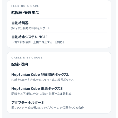
FEEDING & CARE
給餌器・管理用品
自動給餌器
旅行や出張時の給餌をサポート
自動給水システム NG11
下側で給水開始・上側で停止する二段検知
CABLE & STORAGE
配線・収納
Neptunian Cube 配線収納ボックスL
内部を33cm引き出せるスライド式の縦長ボックス
Neptunian Cube 電源ボックスS
配線を上下2段に分けて収納・前面パネル着脱式
アダプターホルダーS
面ファスナー式の帯2本でアダプターの定位置をつくる台座