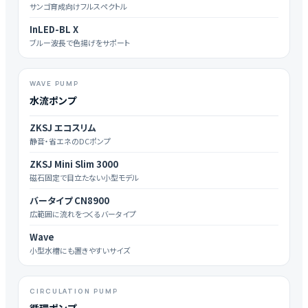
サンゴ育成向けフルスペクトル
InLED-BL X
ブルー波長で色揚げをサポート
WAVE PUMP
水流ポンプ
ZKSJ エコスリム
静音・省エネのDCポンプ
ZKSJ Mini Slim 3000
磁石固定で目立たない小型モデル
バータイプ CN8900
広範囲に流れをつくるバータイプ
Wave
小型水槽にも置きやすいサイズ
CIRCULATION PUMP
循環ポンプ