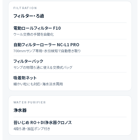
FILTRATION
フィルター・ろ過
電動ロールフィルター F10
ウール交換の手間を自動化
自動フィルターローラー NC-L1 PRO
700mmサンプ専用・水位検知で自動巻き取り
フィルターバック
サンプの物理ろ過に使える交換式バッグ
吸着剤ネット
細かい粒にも対応・海水淡水両用
WATER PURIFIER
浄水器
苔いじめ RO＋DI浄水器クロノス
4段ろ過・加圧ポンプ付き