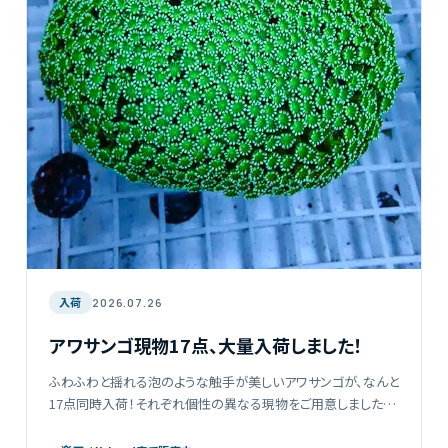
入荷
2026.07.26
アワサンゴ現物17点、大量入荷しました！
ふわふわと揺れる泡のような触手が美しいアワサンゴが、なんと
17点同時入荷！それぞれ個性の異なる現物をご用意しましたの
で、あなただけのお気に入りの一点をぜひ見つけてみてくださ
い。水槽に柔らかな動きと華やかさをプラスしてくれ […]