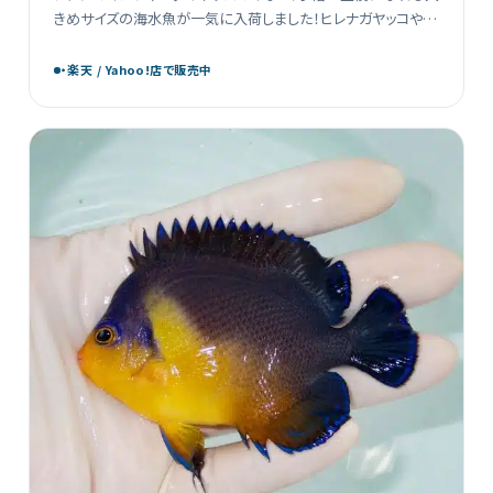
きめサイズの海水魚が一気に入荷しました！ヒレナガヤッコやロ
クセンヤッコといった個性豊かなヤッコ類も揃い、どれも見応え
たっぷりの現物販売です。お気に入りの一匹をぜひ […]
・楽天 / Yahoo!店で販売中