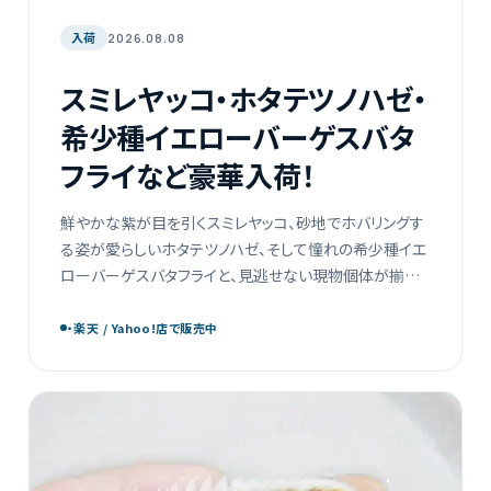
入荷
2026.08.08
スミレヤッコ・ホタテツノハゼ・
希少種イエローバーゲスバタ
フライなど豪華入荷！
鮮やかな紫が目を引くスミレヤッコ、砂地でホバリングす
る姿が愛らしいホタテツノハゼ、そして憧れの希少種イエ
ローバーゲスバタフライと、見逃せない現物個体が揃い
ました！ほかにもシマヤッコやニシキヤッコ、タテジマキン
チャクダイな […]
・楽天 / Yahoo!店で販売中