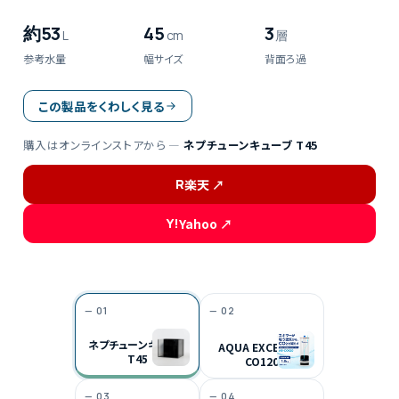
水槽
TANK
約53
45
3
L
cm
層
R
楽天店で購入
↗
参考水量
幅サイズ
背面ろ過
Y!
Yahoo!店
↗
この製品をくわしく見る
購入はオンラインストアから —
ネプチューンキューブ T45
R
楽天 ↗
Y!
Yahoo ↗
— 01
— 02
新製品 /
01
ネプチューンキューブ
AQUA EXCEL AE-
T45
CO120
— 03
— 04