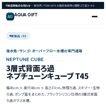
本店移転のお知らせ
— 新住所：〒594-0074 大阪府和泉市小田町２丁目３−４０
AQUA GIFT
AG
新製品 /
01
海
海水魚・サンゴ・オーバーフロー水槽の専門通販
FISH
水
NEPTUNE CUBE
魚
3層式背面ろ過
ネプチューンキューブ T45
サンゴ
CORAL
幅45cm × 奥行40cm × 高さ37cm。物理ろ過、スキマー・生物
飼育用品
ろ過、ポンプ室をまとめた、ブラックシリコン仕様の3層式背面
GEAR
ろ過ガラス水槽。