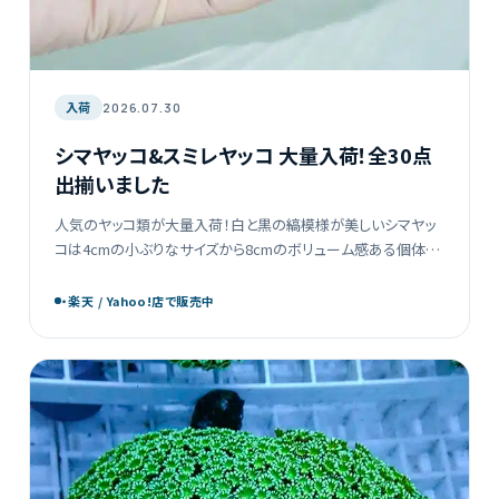
入荷
2026.07.30
シマヤッコ&スミレヤッコ 大量入荷！全30点
出揃いました
人気のヤッコ類が大量入荷！白と黒の縞模様が美しいシマヤッ
コは4cmの小ぶりなサイズから8cmのボリューム感ある個体ま
で20点が勢揃い。華やかな紫色が魅力のスミレヤッコも小型か
ら大型まで幅広くラインナップしています。お気に […]
・楽天 / Yahoo!店で販売中