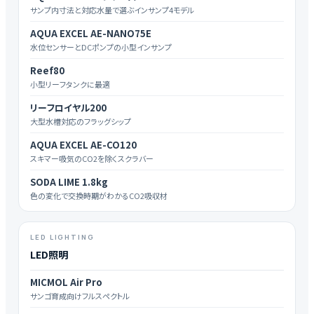
サンプ内寸法と対応水量で選ぶインサンプ4モデル
AQUA EXCEL AE-NANO75E
水位センサーとDCポンプの小型インサンプ
Reef80
小型リーフタンクに最適
リーフロイヤル200
大型水槽対応のフラッグシップ
AQUA EXCEL AE-CO120
スキマー吸気のCO2を除くスクラバー
SODA LIME 1.8kg
色の変化で交換時期がわかるCO2吸収材
LED LIGHTING
LED照明
MICMOL Air Pro
サンゴ育成向けフルスペクトル