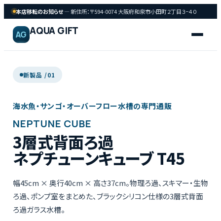
本店移転のお知らせ
— 新住所：〒594-0074 大阪府和泉市小田町２丁目３−４０
AQUA GIFT
AG
新製品 /
01
海
海水魚・サンゴ・オーバーフロー水槽の専門通販
FISH
水
NEPTUNE CUBE
魚
3層式背面ろ過
ネプチューンキューブ T45
サンゴ
CORAL
幅45cm × 奥行40cm × 高さ37cm。物理ろ過、スキマー・生物
飼育用品
ろ過、ポンプ室をまとめた、ブラックシリコン仕様の3層式背面
GEAR
ろ過ガラス水槽。