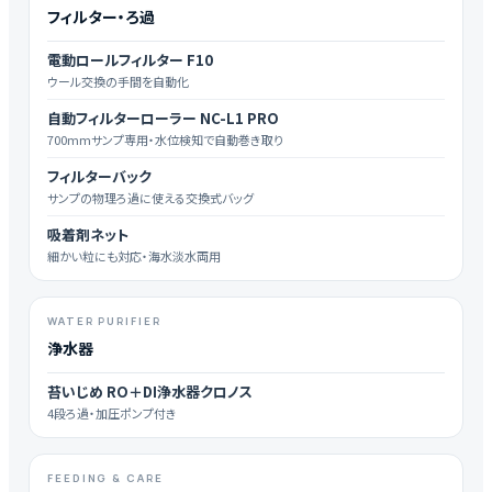
フィルター・ろ過
電動ロールフィルター F10
ウール交換の手間を自動化
自動フィルターローラー NC-L1 PRO
700mmサンプ専用・水位検知で自動巻き取り
フィルターバック
サンプの物理ろ過に使える交換式バッグ
吸着剤ネット
細かい粒にも対応・海水淡水両用
WATER PURIFIER
浄水器
苔いじめ RO＋DI浄水器クロノス
4段ろ過・加圧ポンプ付き
FEEDING & CARE