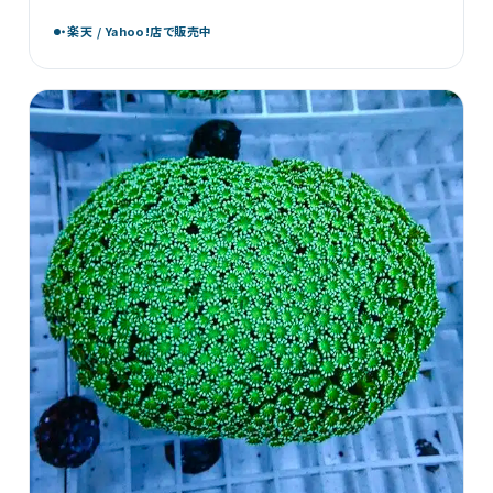
で20点が勢揃い。華やかな紫色が魅力のスミレヤッコも小型か
ら大型まで幅広くラインナップしています。お気に […]
・楽天 / Yahoo!店で販売中