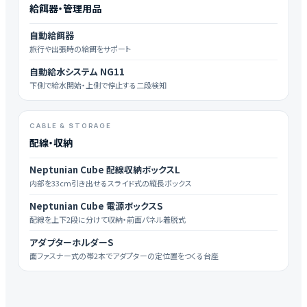
給餌器・管理用品
自動給餌器
旅行や出張時の給餌をサポート
自動給水システム NG11
下側で給水開始・上側で停止する二段検知
CABLE & STORAGE
配線・収納
Neptunian Cube 配線収納ボックスL
内部を33cm引き出せるスライド式の縦長ボックス
Neptunian Cube 電源ボックスS
配線を上下2段に分けて収納・前面パネル着脱式
アダプターホルダーS
面ファスナー式の帯2本でアダプターの定位置をつくる台座