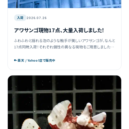
入荷
2026.07.26
アワサンゴ現物17点、大量入荷しました！
ふわふわと揺れる泡のような触手が美しいアワサンゴが、なんと
17点同時入荷！それぞれ個性の異なる現物をご用意しましたの
で、あなただけのお気に入りの一点をぜひ見つけてみてくださ
い。水槽に柔らかな動きと華やかさをプラスしてくれ […]
・楽天 / Yahoo!店で販売中