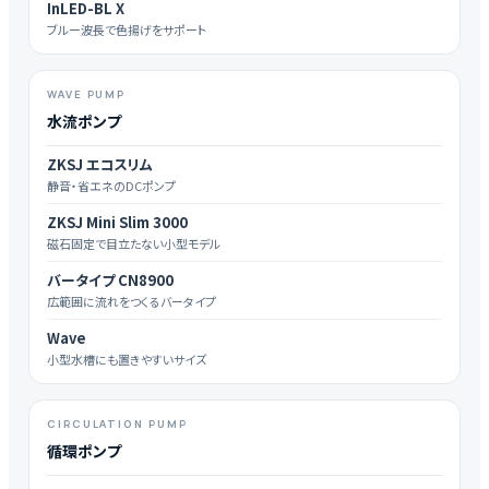
InLED-BL X
ブルー波長で色揚げをサポート
WAVE PUMP
水流ポンプ
ZKSJ エコスリム
静音・省エネのDCポンプ
ZKSJ Mini Slim 3000
磁石固定で目立たない小型モデル
バータイプ CN8900
広範囲に流れをつくるバータイプ
Wave
小型水槽にも置きやすいサイズ
CIRCULATION PUMP
循環ポンプ