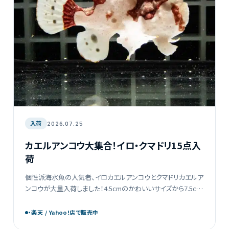
入荷
2026.07.25
カエルアンコウ大集合！イロ・クマドリ15点入
荷
個性派海水魚の人気者、イロカエルアンコウとクマドリカエルア
ンコウが大量入荷しました！4.5cmのかわいいサイズから7.5cm
のボリューム感あるサイズまで、バリエーション豊富に15点が揃
っています。ユニークな見た目と愛嬌た […]
・楽天 / Yahoo!店で販売中