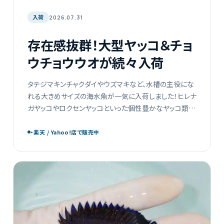
入荷
2026.07.31
存在感抜群！大型ヤッコ＆チョ
ウチョウウオが続々入荷
タテジマキンチャクダイやウズマキなど、水槽の主役にな
れる大きめサイズの海水魚が一気に入荷しました！ヒレナ
ガヤッコやロクセンヤッコといった個性豊かなヤッコ類も
揃い、どれも見応えたっぷりの現物販売です。お気に入り
の一匹をぜひ […]
・楽天 / Yahoo!店で販売中