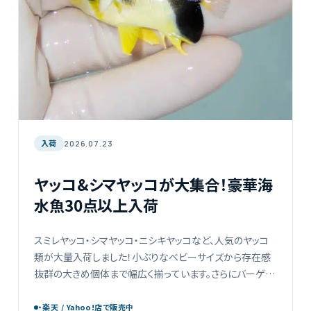
入荷
2026.07.23
ヤッコ&シマヤッコが大集合！豪華海
水魚30点以上入荷
スミレヤッコ・シマヤッコ・ニシキヤッコなど、人気のヤッコ
類が大量入荷しました！小ぶりなベビーサイズから存在感
抜群の大きめ個体まで幅広く揃っています。さらにバーゲス
バタフライやヒレナガヤッコなど希少種も仲間入り。ぜひ現
物画 […]
・楽天 / Yahoo!店で販売中