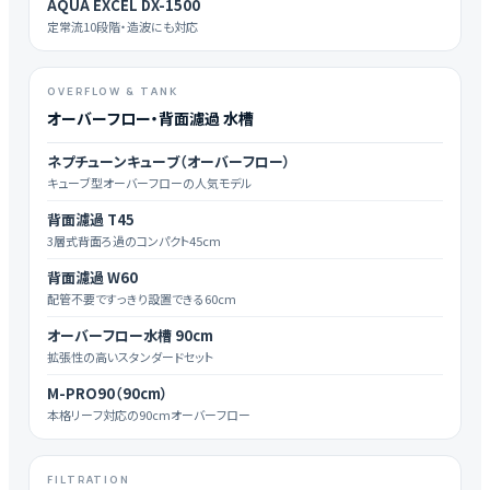
AQUA EXCEL DX-1500
定常流10段階・造波にも対応
OVERFLOW & TANK
オーバーフロー・背面濾過 水槽
ネプチューンキューブ（オーバーフロー）
キューブ型オーバーフローの人気モデル
背面濾過 T45
3層式背面ろ過のコンパクト45cm
背面濾過 W60
配管不要ですっきり設置できる60cm
オーバーフロー水槽 90cm
拡張性の高いスタンダードセット
M-PRO90（90cm）
本格リーフ対応の90cmオーバーフロー
FILTRATION