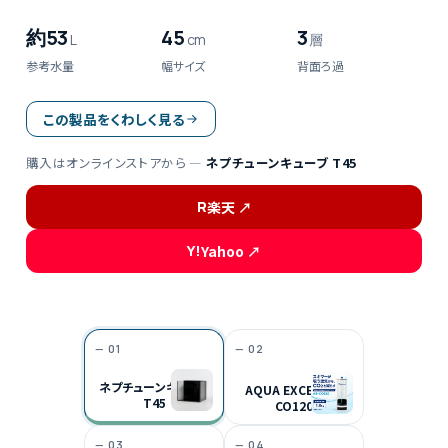
水槽
TANK
約53
45
3
L
cm
層
R
楽天店で購入
↗
参考水量
幅サイズ
背面ろ過
Y!
Yahoo!店
↗
この製品をくわしく見る
購入はオンラインストアから —
ネプチューンキューブ T45
R
楽天 ↗
Y!
Yahoo ↗
— 01
— 02
新製品 /
01
ネプチューンキューブ
AQUA EXCEL AE-
T45
CO120
— 03
— 04